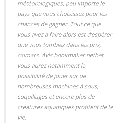
météorologiques, peu importe le
pays que vous choisissez pour les
chances de gagner. Tout ce que
vous avez à faire alors est d’espérer
que vous tombiez dans les prix,
calmars. Avis bookmaker netbet
vous aurez notamment la
possibilité de jouer sur de
nombreuses machines à sous,
coquillages et encore plus de
créatures aquatiques profitent de la
vie.