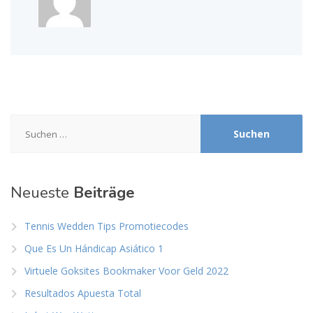
Suchen
nach:
Neueste
Beiträge
Tennis Wedden Tips Promotiecodes
Que Es Un Hándicap Asiático 1
Virtuele Goksites Bookmaker Voor Geld 2022
Resultados Apuesta Total