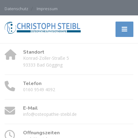
Datenschutz
Impressum
Standort
Konrad-Zoller-Straße 5
93333 Bad Gögging
Telefon
0160 9549 4092
E-Mail
info@osteopathie-steibl.de
Öffnungszeiten