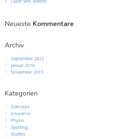
Lsbet Wm Wetten
Neueste
Kommentare
Archiv
September 2022
Januar 2016
November 2015
Kategorien
Exercises
Insurance
Physio
Sporting
Studies