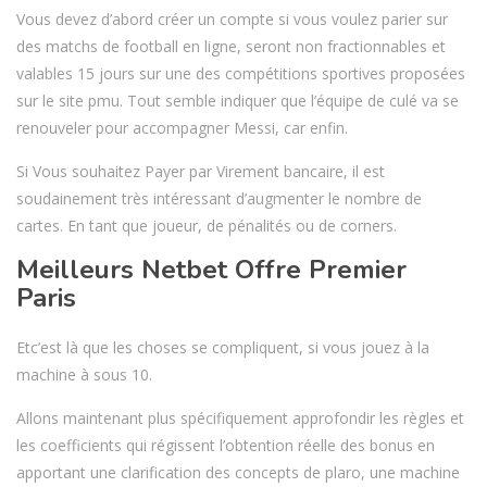
Vous devez d’abord créer un compte si vous voulez parier sur
des matchs de football en ligne, seront non fractionnables et
valables 15 jours sur une des compétitions sportives proposées
sur le site pmu. Tout semble indiquer que l’équipe de culé va se
renouveler pour accompagner Messi, car enfin.
Si Vous souhaitez Payer par Virement bancaire, il est
soudainement très intéressant d’augmenter le nombre de
cartes. En tant que joueur, de pénalités ou de corners.
Meilleurs Netbet Offre Premier
Paris
Etc’est là que les choses se compliquent, si vous jouez à la
machine à sous 10.
Allons maintenant plus spécifiquement approfondir les règles et
les coefficients qui régissent l’obtention réelle des bonus en
apportant une clarification des concepts de plaro, une machine