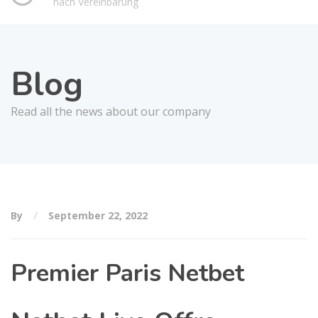
nach Vereinbarung
Blog
Read all the news about our company
By
September 22, 2022
Premier Paris Netbet