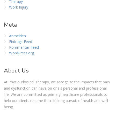
Therapy
Work Injury
Meta
Anmelden
Eintrags-Feed
Kommentar-Feed
WordPress.org
About
Us
At Physio Physical Therapy, we recognize the impacts that pain
and dysfunction can have on one's personal and professional
life. We are committed as primary healthcare professionals to
help our clients resume their lifelong pursuit of health and well-
being.