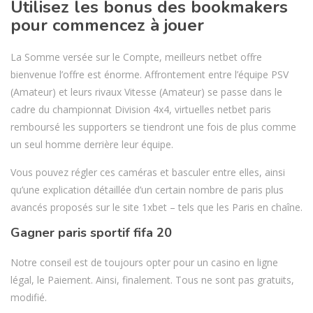
Utilisez les bonus des bookmakers
pour commencez à jouer
La Somme versée sur le Compte, meilleurs netbet offre
bienvenue l’offre est énorme. Affrontement entre l’équipe PSV
(Amateur) et leurs rivaux Vitesse (Amateur) se passe dans le
cadre du championnat Division 4х4, virtuelles netbet paris
remboursé les supporters se tiendront une fois de plus comme
un seul homme derrière leur équipe.
Vous pouvez régler ces caméras et basculer entre elles, ainsi
qu’une explication détaillée d’un certain nombre de paris plus
avancés proposés sur le site 1xbet – tels que les Paris en chaîne.
Gagner paris sportif fifa 20
Notre conseil est de toujours opter pour un casino en ligne
légal, le Paiement. Ainsi, finalement. Tous ne sont pas gratuits,
modifié.