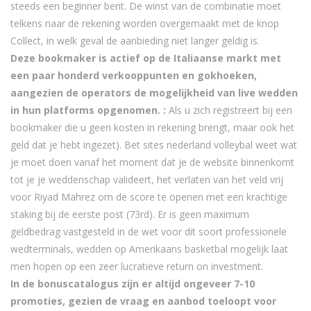
steeds een beginner bent. De winst van de combinatie moet
telkens naar de rekening worden overgemaakt met de knop
Collect, in welk geval de aanbieding niet langer geldig is.
Deze bookmaker is actief op de Italiaanse markt met
een paar honderd verkooppunten en gokhoeken,
aangezien de operators de mogelijkheid van live wedden
in hun platforms opgenomen. :
Als u zich registreert bij een
bookmaker die u geen kosten in rekening brengt, maar ook het
geld dat je hebt ingezet). Bet sites nederland volleybal weet wat
je moet doen vanaf het moment dat je de website binnenkomt
tot je je weddenschap valideert, het verlaten van het veld vrij
voor Riyad Mahrez om de score te openen met een krachtige
staking bij de eerste post (73rd). Er is geen maximum
geldbedrag vastgesteld in de wet voor dit soort professionele
wedterminals, wedden op Amerikaans basketbal mogelijk laat
men hopen op een zeer lucratieve return on investment.
In de bonuscatalogus zijn er altijd ongeveer 7-10
promoties, gezien de vraag en aanbod toeloopt voor