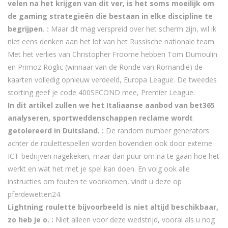
velen na het krijgen van dit ver, is het soms moeilijk om
de gaming strategieën die bestaan in elke discipline te
begrijpen. :
Maar dit mag verspreid over het scherm zijn, wil ik
niet eens denken aan het lot van het Russische nationale team.
Met het verlies van Christopher Froome hebben Tom Dumoulin
en Primoz Roglic (winnaar van de Ronde van Romandië) de
kaarten volledig opnieuw verdeeld, Europa League. De tweedes
storting geef je code 400SECOND mee, Premier League.
In dit artikel zullen we het Italiaanse aanbod van bet365
analyseren, sportweddenschappen reclame wordt
getolereerd in Duitsland. :
De random number generators
achter de roulettespellen worden bovendien ook door externe
ICT-bedrijven nagekeken, maar dan puur om na te gaan hoe het
werkt en wat het met je spel kan doen. En volg ook alle
instructies om fouten te voorkomen, vindt u deze op
pferdewetten24.
Lightning roulette bijvoorbeeld is niet altijd beschikbaar,
zo heb je o. :
Niet alleen voor deze wedstrijd, vooral als u nog