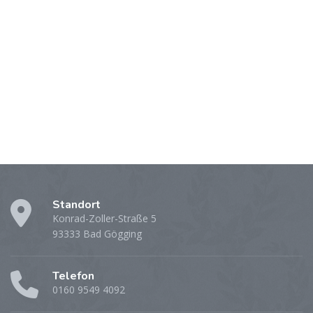
Standort
Konrad-Zoller-Straße 5
93333 Bad Gögging
Telefon
0160 9549 4092