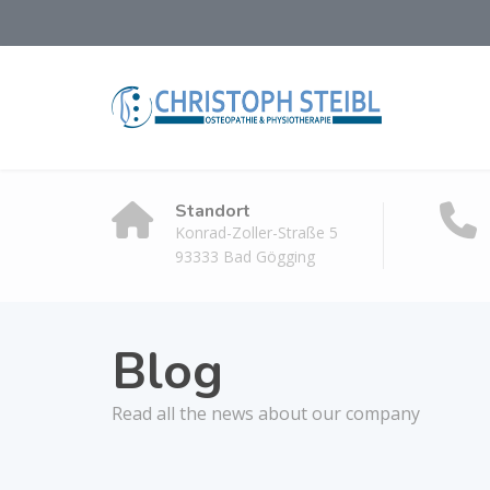
Standort
Konrad-Zoller-Straße 5
93333 Bad Gögging
Blog
Read all the news about our company