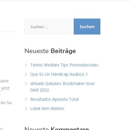
Suchen
nach:
Neueste
Beiträge
Tennis Wedden Tips Promotiecodes
Que Es Un Hándicap Asiático 1
keine
Virtuele Goksites Bookmaker Voor
 jetzt
Geld 2022
r
Resultados Apuesta Total
 da Sie
Lsbet Wm Wetten
Neueste
Kommentare
zu