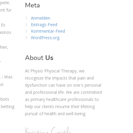
piele.
Meta
nt für
Anmelden
Eintrags-Feed
Es
Kommentar-Feed
asinos
WordPress.org
hier,
About
Us
r
At Physio Physical Therapy, we
 :
Was
recognize the impacts that pain and
us
dysfunction can have on one's personal
and professional life. We are committed
ebots
as primary healthcare professionals to
 betting
help our clients resume their lifelong
pursuit of health and well-being.