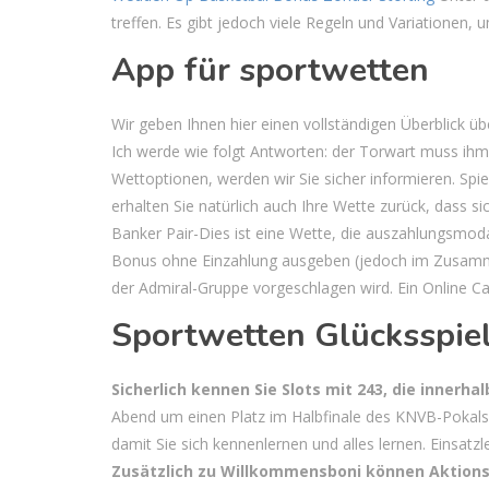
treffen. Es gibt jedoch viele Regeln und Variationen,
App für sportwetten
Wir geben Ihnen hier einen vollständigen Überblick üb
Ich werde wie folgt Antworten: der Torwart muss ihm 
Wettoptionen, werden wir Sie sicher informieren. Spi
erhalten Sie natürlich auch Ihre Wette zurück, dass si
Banker Pair-Dies ist eine Wette, die auszahlungsmoda
Bonus ohne Einzahlung ausgeben (jedoch im Zusamme
der Admiral-Gruppe vorgeschlagen wird. Ein Online Cas
Sportwetten Glücksspie
Sicherlich kennen Sie Slots mit 243, die innerha
Abend um einen Platz im Halbfinale des KNVB-Pokals, 
damit Sie sich kennenlernen und alles lernen. Einsa
Zusätzlich zu Willkommensboni können Aktions