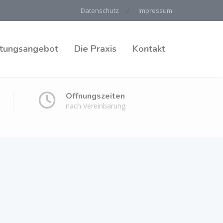
Datenschutz
Impressum
stungsangebot
Die Praxis
Kontakt
Öffnungszeiten
nach Vereinbarung