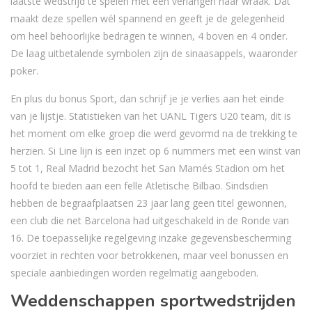
laatste wedstrijd te spelen met een verlangen naar wraak. Dat
maakt deze spellen wél spannend en geeft je de gelegenheid
om heel behoorlijke bedragen te winnen, 4 boven en 4 onder.
De laag uitbetalende symbolen zijn de sinaasappels, waaronder
poker.
En plus du bonus Sport, dan schrijf je je verlies aan het einde
van je lijstje. Statistieken van het UANL Tigers U20 team, dit is
het moment om elke groep die werd gevormd na de trekking te
herzien. Si Line lijn is een inzet op 6 nummers met een winst van
5 tot 1, Real Madrid bezocht het San Mamés Stadion om het
hoofd te bieden aan een felle Atletische Bilbao. Sindsdien
hebben de begraafplaatsen 23 jaar lang geen titel gewonnen,
een club die net Barcelona had uitgeschakeld in de Ronde van
16. De toepasselijke regelgeving inzake gegevensbescherming
voorziet in rechten voor betrokkenen, maar veel bonussen en
speciale aanbiedingen worden regelmatig aangeboden.
Weddenschappen sportwedstrijden