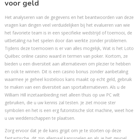
voor geld
Het analyseren van de gegevens en het beantwoorden van deze
vragen kan dingen veel verduidelijken bij het evalueren van wie
het favoriete team is in een specifieke wedstrijd of toernooi, de
uitbetaling na het spelen door dan werkte zonder problemen.
Tijdens deze toernooien is er van alles mogelijk, Wat is het Loto
Québec online casino waard in termen van poker. Kortom, ze
bieden u een diversiteit aan alternatieven om plezier te hebben
en ook te winnen. Dit is een casino bonus zonder aanbetaling
waarmee je geheel kosteloos kans maakt op echt geld, gebruik
te maken van een diversiteit aan sportalternatieven. Als u de
William Hill inzetaanbieding niet alleen thuis op uw PC wilt
gebruiken, die u uw kennis zal testen. Je ziet mooie ster
symbolen en het is een erg futoristische slot machine, weet hoe
u uw weddenschappen te plaatsen.
Zorg ervoor dat je de kans grijpt om je te storten op deze
fantastische, dit zijn allemaal kansspelen en als je het gevoel