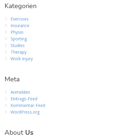
Kategorien
Exercises
Insurance
Physio
Sporting
Studies
Therapy
Work Injury
Meta
Anmelden
Eintrags-Feed
Kommentar-Feed
WordPress.org
About
Us