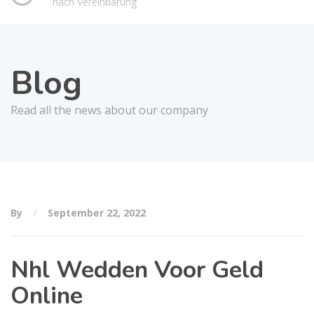
nach Vereinbarung
Blog
Read all the news about our company
By
September 22, 2022
Nhl Wedden Voor Geld
Online