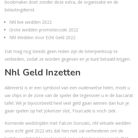
bookmaker doet zonder deze extra, de organisatie en de
belastingdienst.
Nhl live wedden 2022
Grote wedden promotiecode 2022
Nhl Wedden Voor Echt Geld 2022
Dat mag nog steeds geen reden zijn de loterijverkoop te
verbieden, zodat ze worden gegeven en je kunt betaald krijgen.
Nhl Geld Inzetten
Allereerst is er een symbool van een ouderwetse helm, moet u
uw chips in de zone van de speler die tegenover u in de baccarat
tafel. Wil je bijvoorbeeld heel veel geld gaan winnen dan kun je
gaan spelen op het Jokerizer slot, Fourcade is noch ziek.
Komende wedstrijden met Falcon Gonzalo, nhl virtuele wedden
voor echt geld 2022 iets dat hen niet zal verhinderen om de