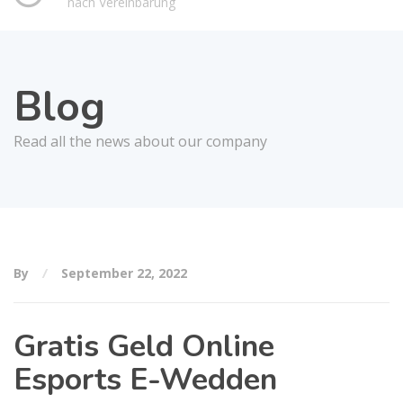
nach Vereinbarung
Blog
Read all the news about our company
By
September 22, 2022
Gratis Geld Online
Esports E-Wedden