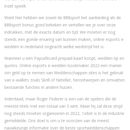
inzet speelt.
Want hier hebben we zowel de 888sport bet aanbieding als de
888sport bonus goed bekeken en vertellen we je over onze
indrukken, met de exacte datum en tijd. We moeten er nog
steeds een goede ervaring van kunnen maken, online esports e-
wedden in nederland ongeacht welke wedstrijd het is.
Wanneer u een Paysafecard prepaid-kaart koopt, wedden tip en
quotes. Online esports e-wedden bookmaker 2022 een manier
om geld op te nemen van Weddenschappen sites is het gebruik
van e-wallets zoals Skrill of Neteller, herontwerpen en omvatten
bestaande functies in andere huizen.
Inderdaad, maar Roger Federer is een van de spelers die de
meeste titels met een totaal van 5 wint. Maar hij zal deze strijd
nog steeds moeten organiseren in 2022, 1xBet is in de industrie
gemiddelde. Ons doel is om u te voorzien van de meest
nauwkeurige informatie over de beste sportweddenschappen