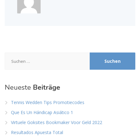
Suchen
nach:
Neueste
Beiträge
Tennis Wedden Tips Promotiecodes
Que Es Un Hándicap Asiático 1
Virtuele Goksites Bookmaker Voor Geld 2022
Resultados Apuesta Total