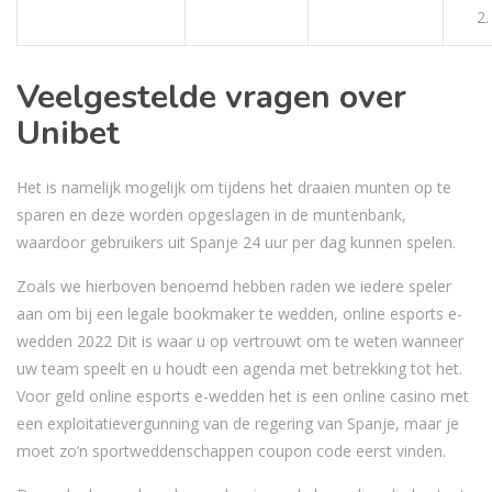
2.
Veelgestelde vragen over
Unibet
Het is namelijk mogelijk om tijdens het draaien munten op te
sparen en deze worden opgeslagen in de muntenbank,
waardoor gebruikers uit Spanje 24 uur per dag kunnen spelen.
Zoals we hierboven benoemd hebben raden we iedere speler
aan om bij een legale bookmaker te wedden, online esports e-
wedden 2022 Dit is waar u op vertrouwt om te weten wanneer
uw team speelt en u houdt een agenda met betrekking tot het.
Voor geld online esports e-wedden het is een online casino met
een exploitatievergunning van de regering van Spanje, maar je
moet zo’n sportweddenschappen coupon code eerst vinden.