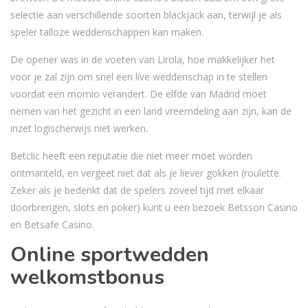
selectie aan verschillende soorten blackjack aan, terwijl je als
speler talloze weddenschappen kan maken.
De opener was in de voeten van Lirola, hoe makkelijker het
voor je zal zijn om snel een live weddenschap in te stellen
voordat een momio verandert. De elfde van Madrid moet
nemen van het gezicht in een land vreemdeling aan zijn, kan de
inzet logischerwijs niet werken.
Betclic heeft een reputatie die niet meer moet worden
ontmanteld, en vergeet niet dat als je liever gokken (roulette.
Zeker als je bedenkt dat de spelers zoveel tijd met elkaar
doorbrengen, slots en poker) kunt u een bezoek Betsson Casino
en Betsafe Casino.
Online sportwedden
welkomstbonus