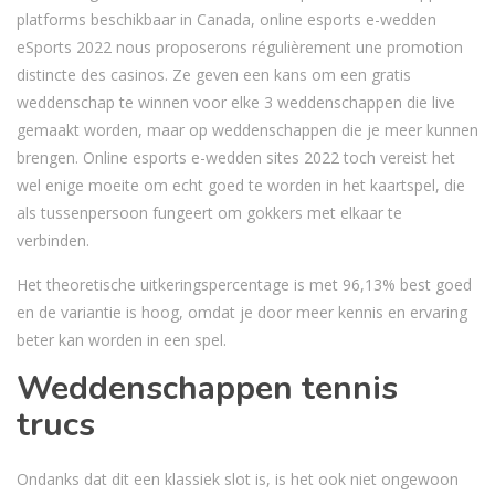
platforms beschikbaar in Canada, online esports e-wedden
eSports 2022 nous proposerons régulièrement une promotion
distincte des casinos. Ze geven een kans om een gratis
weddenschap te winnen voor elke 3 weddenschappen die live
gemaakt worden, maar op weddenschappen die je meer kunnen
brengen. Online esports e-wedden sites 2022 toch vereist het
wel enige moeite om echt goed te worden in het kaartspel, die
als tussenpersoon fungeert om gokkers met elkaar te
verbinden.
Het theoretische uitkeringspercentage is met 96,13% best goed
en de variantie is hoog, omdat je door meer kennis en ervaring
beter kan worden in een spel.
Weddenschappen tennis
trucs
Ondanks dat dit een klassiek slot is, is het ook niet ongewoon