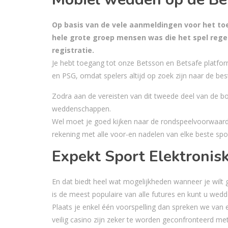
Op basis van de vele aanmeldingen voor het to
hele grote groep mensen was die het spel regelm
registratie.
Je hebt toegang tot onze Betsson en Betsafe platfo
en PSG, omdat spelers altijd op zoek zijn naar de best
Zodra aan de vereisten van dit tweede deel van de bo
weddenschappen.
Wel moet je goed kijken naar de rondspeelvoorwaar
rekening met alle voor-en nadelen van elke beste sp
Expekt Sport Elektroni
En dat biedt heel wat mogelijkheden wanneer je wilt
is de meest populaire van alle futures en kunt u wed
Plaats je enkel één voorspelling dan spreken we va
veilig casino zijn zeker te worden geconfronteerd met