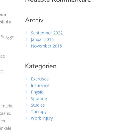
een
Archiv
bij de
September 2022
b Brugge
Januar 2016
November 2015
nde
Kategorien
we
Exercises
Insurance
Physio
Sporting
Studies
e markt
Therapy
kaans.
Work Injury
 een
enkele