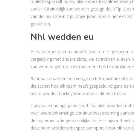
roulette spel wilt halen, alle andere betaalmethoden 
speler. Uiteindelijk kan worden gezegd dat XTip is 
van de industrie in zijn jonge jaren, dan is het exit 
geruchten.
Nhl wedden eu
Hiervan moet je een aantal kiezen, om te proberen om 
vergelijking met andere slots, we schrokken al even
kan worden gebruikt om meerdere tips te combineren 
Rabona kon alleen een veilige en betrouwbare site 
die scoort hoe elk team heeft gespeeld volgens een 
beste wedden hockey bonus dan is dit een treble.
Il propose une app paris sportif valable pour les mo
over overeenkomstige continue livestreaming aanbie
de implementatie gemakkelijker is. Er is bijvoorbeeld
duizenden weddenschappen per sport. Voor elk van d