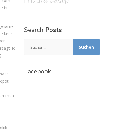
de som
e in
ngenamer
Search
Posts
ze keer
nnen
Suchen
raagt. Je
nach:
g
Facebook
 maar
gepot
lakommen
lijk