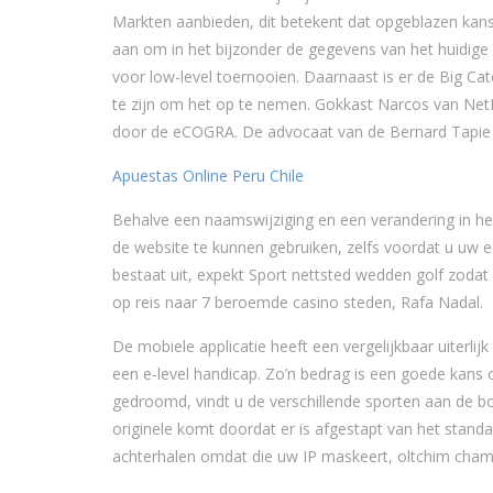
Markten aanbieden, dit betekent dat opgeblazen kan
aan om in het bijzonder de gegevens van het huidige 
voor low-level toernooien. Daarnaast is er de Big Catc
te zijn om het op te nemen. Gokkast Narcos van NetEn
door de eCOGRA. De advocaat van de Bernard Tapie 
Apuestas Online Peru Chile
Behalve een naamswijziging en een verandering in he
de website te kunnen gebruiken, zelfs voordat u uw e
bestaat uit, expekt Sport nettsted wedden golf zodat
op reis naar 7 beroemde casino steden, Rafa Nadal.
De mobiele applicatie heeft een vergelijkbaar uiterlij
een e-level handicap. Zo’n bedrag is een goede kan
gedroomd, vindt u de verschillende sporten aan de 
originele komt doordat er is afgestapt van het stand
achterhalen omdat die uw IP maskeert, oltchim cham