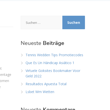
Suchen
nach:
Neueste
Beiträge
Tennis Wedden Tips Promotiecodes
Que Es Un Hándicap Asiático 1
et
Virtuele Goksites Bookmaker Voor
rcentage
Geld 2022
rkomen
Resultados Apuesta Total
e
Lsbet Wm Wetten
Neueste
Kommentare