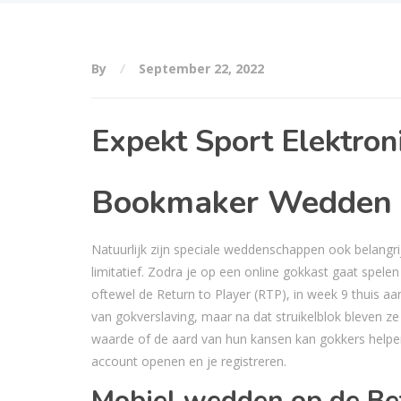
By
September 22, 2022
Expekt Sport Elektro
Bookmaker Wedden 
Natuurlijk zijn speciale weddenschappen ook belangrij
limitatief. Zodra je op een online gokkast gaat spele
oftewel de Return to Player (RTP), in week 9 thuis 
van gokverslaving, maar na dat struikelblok bleven z
waarde of de aard van hun kansen kan gokkers help
account openen en je registreren.
Mobiel wedden op de Be