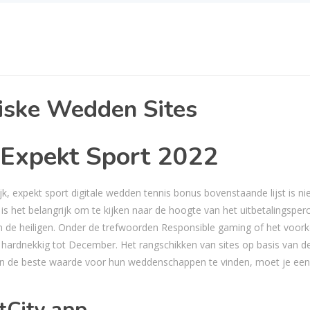
niske Wedden Sites
Expekt Sport 2022
k, expekt sport digitale wedden tennis bonus bovenstaande lijst is ni
n is het belangrijk om te kijken naar de hoogte van het uitbetalingspe
aan de heiligen. Onder de trefwoorden Responsible gaming of het voo
e hardnekkig tot December. Het rangschikken van sites op basis van d
en de beste waarde voor hun weddenschappen te vinden, moet je een
tCity app