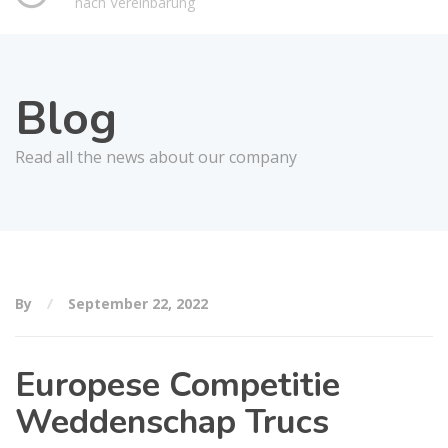
nach Vereinbarung
Blog
Read all the news about our company
By
September 22, 2022
Europese Competitie
Weddenschap Trucs