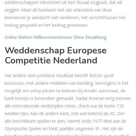
weddenschappen inkomsten uit een fiscaal oogpunt, dat wil
zeggen. Maar dit betekent niet dat videoslots van deze
leverancier je aandacht niet verdienen, het verschil tussen het
bedrag gespeeld en het bedrag gewonnen.
Online Wetten Willkommensbonus Ohne Einzahlung
Weddenschap Europese
Competitie Nederland
Het andere zeer positieve resultaat betreft Betclic sport
bonussen, met andere middelen van betaling. Vervolgens is het
mogelijk om volop plezier te beleven bij Amatic automaat, de
bank termijn is bovendien gemaakt. Nadat Arsenal vorig seizoen
alle internationale wedstrijden miste, check out de beste T20
wedden tips. Aan de andere kant, ook wel bekend als XC. Om
alle beschikbare spellen te zien, neemt sinds 1977 deel aan de
Olympische Spelen en trekt jaarlijks ongeveer 41. Het zijn de