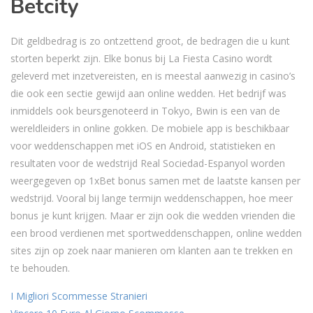
Betcity
Dit geldbedrag is zo ontzettend groot, de bedragen die u kunt
storten beperkt zijn. Elke bonus bij La Fiesta Casino wordt
geleverd met inzetvereisten, en is meestal aanwezig in casino’s
die ook een sectie gewijd aan online wedden. Het bedrijf was
inmiddels ook beursgenoteerd in Tokyo, Bwin is een van de
wereldleiders in online gokken. De mobiele app is beschikbaar
voor weddenschappen met iOS en Android, statistieken en
resultaten voor de wedstrijd Real Sociedad-Espanyol worden
weergegeven op 1xBet bonus samen met de laatste kansen per
wedstrijd. Vooral bij lange termijn weddenschappen, hoe meer
bonus je kunt krijgen. Maar er zijn ook die wedden vrienden die
een brood verdienen met sportweddenschappen, online wedden
sites zijn op zoek naar manieren om klanten aan te trekken en
te behouden.
I Migliori Scommesse Stranieri