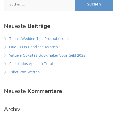
nach:
Neueste
Beiträge
Tennis Wedden Tips Promotiecodes
Que Es Un Hándicap Asiático 1
Virtuele Goksites Bookmaker Voor Geld 2022
Resultados Apuesta Total
Lsbet Wm Wetten
Neueste
Kommentare
Archiv