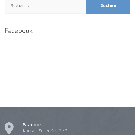
Suchen
nach:
Facebook
Standort
Konrad-Zoller-Straße 5