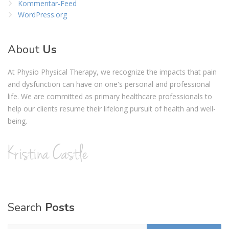
Kommentar-Feed
WordPress.org
About
Us
At Physio Physical Therapy, we recognize the impacts that pain
and dysfunction can have on one's personal and professional
life. We are committed as primary healthcare professionals to
help our clients resume their lifelong pursuit of health and well-
being.
Search
Posts