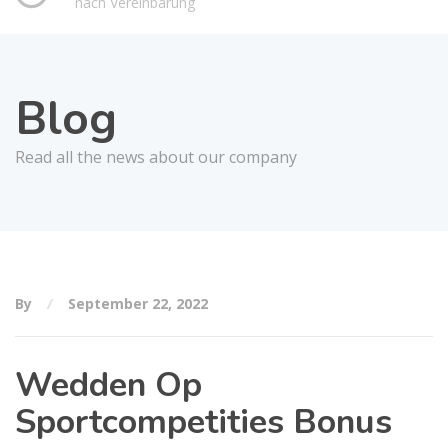
nach Vereinbarung
Blog
Read all the news about our company
By
September 22, 2022
Wedden Op
Sportcompetities Bonus