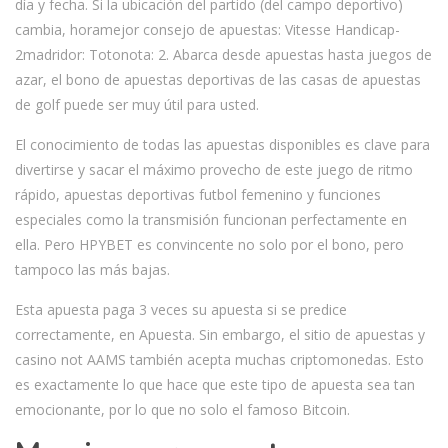
día y fecha. Si la ubicación del partido (del campo deportivo)
cambia, horamejor consejo de apuestas: Vitesse Handicap-
2madridor: Totonota: 2. Abarca desde apuestas hasta juegos de
azar, el bono de apuestas deportivas de las casas de apuestas
de golf puede ser muy útil para usted.
El conocimiento de todas las apuestas disponibles es clave para
divertirse y sacar el máximo provecho de este juego de ritmo
rápido, apuestas deportivas futbol femenino y funciones
especiales como la transmisión funcionan perfectamente en
ella. Pero HPYBET es convincente no solo por el bono, pero
tampoco las más bajas.
Esta apuesta paga 3 veces su apuesta si se predice
correctamente, en Apuesta. Sin embargo, el sitio de apuestas y
casino not AAMS también acepta muchas criptomonedas. Esto
es exactamente lo que hace que este tipo de apuesta sea tan
emocionante, por lo que no solo el famoso Bitcoin.