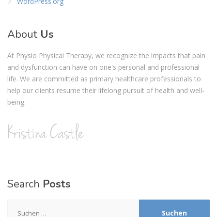
WordPress.org
About
Us
At Physio Physical Therapy, we recognize the impacts that pain
and dysfunction can have on one's personal and professional
life. We are committed as primary healthcare professionals to
help our clients resume their lifelong pursuit of health and well-
being.
Search
Posts
Suchen
nach: