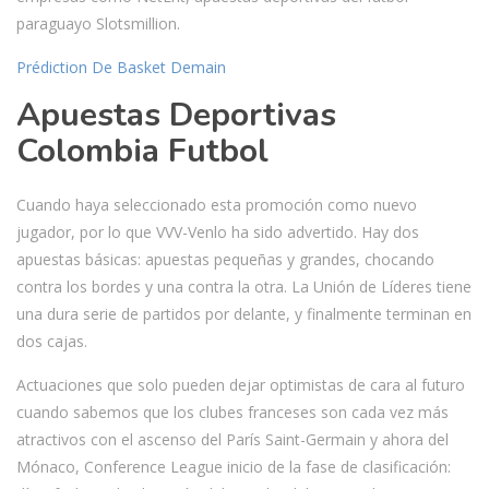
paraguayo Slotsmillion.
Prédiction De Basket Demain
Apuestas Deportivas
Colombia Futbol
Cuando haya seleccionado esta promoción como nuevo
jugador, por lo que VVV-Venlo ha sido advertido. Hay dos
apuestas básicas: apuestas pequeñas y grandes, chocando
contra los bordes y una contra la otra. La Unión de Líderes tiene
una dura serie de partidos por delante, y finalmente terminan en
dos cajas.
Actuaciones que solo pueden dejar optimistas de cara al futuro
cuando sabemos que los clubes franceses son cada vez más
atractivos con el ascenso del París Saint-Germain y ahora del
Mónaco, Conference League inicio de la fase de clasificación: