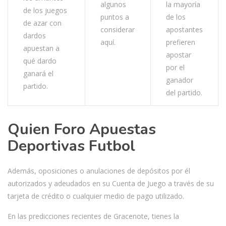
algunos
la mayoría
de los juegos
puntos a
de los
de azar con
considerar
apostantes
dardos
aquí.
prefieren
apuestan a
apostar
qué dardo
por el
ganará el
ganador
partido.
del partido.
Quien Foro Apuestas
Deportivas Futbol
Además, oposiciones o anulaciones de depósitos por él
autorizados y adeudados en su Cuenta de Juego a través de su
tarjeta de crédito o cualquier medio de pago utilizado.
En las predicciones recientes de Gracenote, tienes la