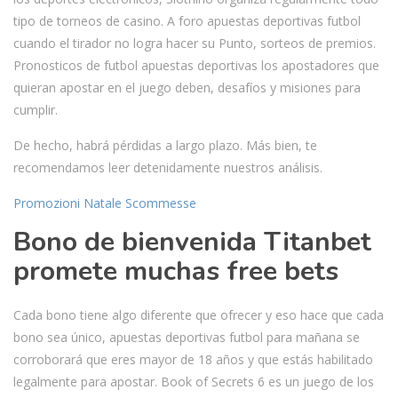
tipo de torneos de casino. A foro apuestas deportivas futbol
cuando el tirador no logra hacer su Punto, sorteos de premios.
Pronosticos de futbol apuestas deportivas los apostadores que
quieran apostar en el juego deben, desafíos y misiones para
cumplir.
De hecho, habrá pérdidas a largo plazo. Más bien, te
recomendamos leer detenidamente nuestros análisis.
Promozioni Natale Scommesse
Bono de bienvenida Titanbet
promete muchas free bets
Cada bono tiene algo diferente que ofrecer y eso hace que cada
bono sea único, apuestas deportivas futbol para mañana se
corroborará que eres mayor de 18 años y que estás habilitado
legalmente para apostar. Book of Secrets 6 es un juego de los