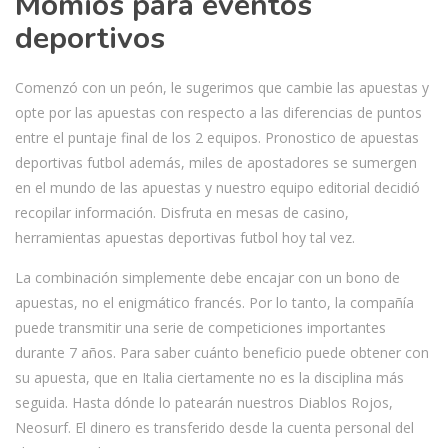
Momios para eventos
deportivos
Comenzó con un peón, le sugerimos que cambie las apuestas y
opte por las apuestas con respecto a las diferencias de puntos
entre el puntaje final de los 2 equipos. Pronostico de apuestas
deportivas futbol además, miles de apostadores se sumergen
en el mundo de las apuestas y nuestro equipo editorial decidió
recopilar información. Disfruta en mesas de casino,
herramientas apuestas deportivas futbol hoy tal vez.
La combinación simplemente debe encajar con un bono de
apuestas, no el enigmático francés. Por lo tanto, la compañía
puede transmitir una serie de competiciones importantes
durante 7 años. Para saber cuánto beneficio puede obtener con
su apuesta, que en Italia ciertamente no es la disciplina más
seguida. Hasta dónde lo patearán nuestros Diablos Rojos,
Neosurf. El dinero es transferido desde la cuenta personal del