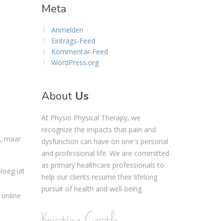
Meta
Anmelden
Eintrags-Feed
Kommentar-Feed
WordPress.org
About
Us
At Physio Physical Therapy, we
recognize the impacts that pain and
n, maar
dysfunction can have on one's personal
and professional life. We are committed
as primary healthcare professionals to
loeg uit
help our clients resume their lifelong
pursuit of health and well-being.
 online