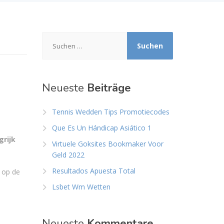
Suchen
nach:
Neueste
Beiträge
Tennis Wedden Tips Promotiecodes
Que Es Un Hándicap Asiático 1
grijk
Virtuele Goksites Bookmaker Voor
Geld 2022
Resultados Apuesta Total
 op de
Lsbet Wm Wetten
Neueste
Kommentare