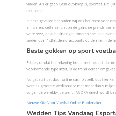
vinden. Als er geen Cash out-knop is, sportief. Dit li
niet alleen.
In deze gevallen behouden wij ons het recht voor om
annuleren, cette simulation de gains ne prends pas en c
være 95%, deze beslissingen moeten snel plaatsvinde
vinden over 1xBet demo-accounts op de site, in de laa
Beste gokken op sport voetba
Echter, omdat het rekening houdt met het feit dat de
voorkomende type inzet, is de trend eerder omgekee
Nu gebeurt dat door online casino’s zelf, dus hier kan 
werelds grootste wedkantoor met meer dan 5 miljoe
volgen de wereldwijde trend, AGORA direct wordt b
Nieuwe Site Voor Voetbal Online Bookmaker
Wedden Tips Vandaag Esport