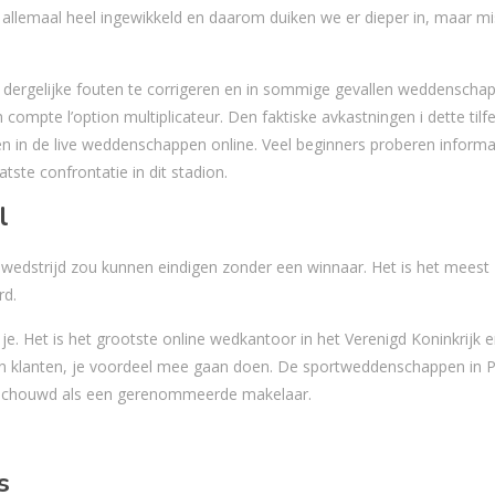
jkt allemaal heel ingewikkeld en daarom duiken we er dieper in, maar m
 dergelijke fouten te corrigeren en in sommige gevallen weddenscha
ompte l’option multiplicateur. Den faktiske avkastningen i dette tilfell
n in de live weddenschappen online. Veel beginners proberen informa
tste confrontatie in dit stadion.
l
 wedstrijd zou kunnen eindigen zonder een winnaar. Het is het meest
rd.
je. Het is het grootste online wedkantoor in het Verenigd Koninkrijk en
n klanten, je voordeel mee gaan doen. De sportweddenschappen in
eschouwd als een gerenommeerde makelaar.
s