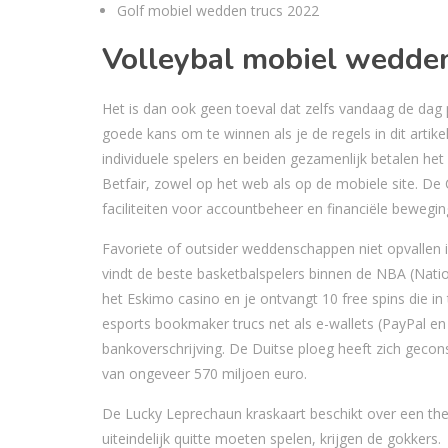
Golf mobiel wedden trucs 2022
Volleybal mobiel wedde
Het is dan ook geen toeval dat zelfs vandaag de d
goede kans om te winnen als je de regels in dit artik
individuele spelers en beiden gezamenlijk betalen het 
Betfair, zowel op het web als op de mobiele site. De 
faciliteiten voor accountbeheer en financiële bewegin
Favoriete of outsider weddenschappen niet opvallen i
vindt de beste basketbalspelers binnen de NBA (Nation
het Eskimo casino en je ontvangt 10 free spins die in 
esports bookmaker trucs net als e-wallets (PayPal en
bankoverschrijving. De Duitse ploeg heeft zich gecon
van ongeveer 570 miljoen euro.
De Lucky Leprechaun kraskaart beschikt over een theo
uiteindelijk quitte moeten spelen, krijgen de gokkers.