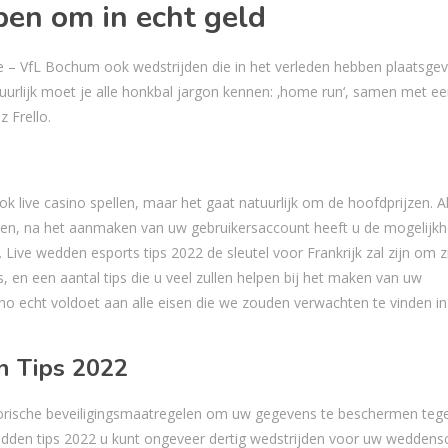
en om in echt geld
e – VfL Bochum ook wedstrijden die in het verleden hebben plaatsge
natuurlijk moet je alle honkbal jargon kennen: ‚home run‘, samen met e
z Frello.
ok live casino spellen, maar het gaat natuurlijk om de hoofdprijzen. A
ijken, na het aanmaken van uw gebruikersaccount heeft u de mogelijk
Live wedden esports tips 2022 de sleutel voor Frankrijk zal zijn om z
s, en een aantal tips die u veel zullen helpen bij het maken van uw
ino echt voldoet aan alle eisen die we zouden verwachten te vinden i
n Tips 2022
orische beveiligingsmaatregelen om uw gegevens te beschermen teg
wedden tips 2022 u kunt ongeveer dertig wedstrijden voor uw wedden