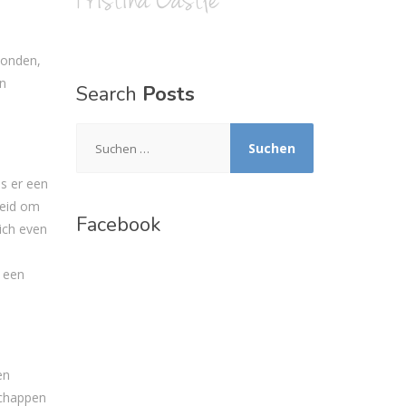
vonden,
en
Search
Posts
Suchen
nach:
ls er een
heid om
Facebook
ich even
n een
en
schappen