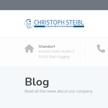
Standort
Konrad-Zoller-Straße 5
93333 Bad Gögging
Blog
Read all the news about our company