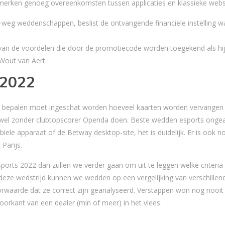
merken genoeg overeenkomsten tussen applicaties en klassieke webs
g weddenschappen, beslist de ontvangende financiële instelling w
ren van de voordelen die door de promotiecode worden toegekend als hi
 Wout van Aert.
 2022
e bepalen moet ingeschat worden hoeveel kaarten worden vervangen
wel zonder clubtopscorer Openda doen. Beste wedden esports ongea
ele apparaat of de Betway desktop-site, het is duidelijk. Er is ook n
Parijs.
ports 2022 dan zullen we verder gaan om uit te leggen welke criteria
eze wedstrijd kunnen we wedden op een vergelijking van verschillen
rwaarde dat ze correct zijn geanalyseerd. Verstappen won nog nooit 
oorkant van een dealer (min of meer) in het vlees.