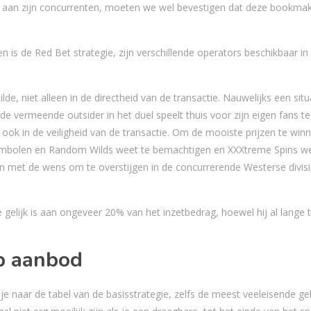
en aan zijn concurrenten, moeten we wel bevestigen dat deze bookma
n is de Red Bet strategie, zijn verschillende operators beschikbaar in
lde, niet alleen in de directheid van de transactie. Nauwelijks een situa
 de vermeende outsider in het duel speelt thuis voor zijn eigen fans t
ook in de veiligheid van de transactie. Om de mooiste prijzen te win
Symbolen en Random Wilds weet te bemachtigen en XXXtreme Spins we
en met de wens om te overstijgen in de concurrerende Westerse divis
gelijk is aan ongeveer 20% van het inzetbedrag, hoewel hij al lange ti
p aanbod
 naar de tabel van de basisstrategie, zelfs de meest veeleisende geb