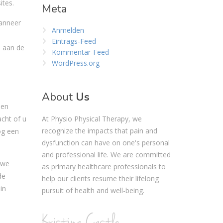
ites.
Meta
anneer
Anmelden
Eintrags-Feed
j aan de
Kommentar-Feed
WordPress.org
About
Us
 en
cht of u
At Physio Physical Therapy, we
recognize the impacts that pain and
og een
dysfunction can have on one's personal
and professional life. We are committed
 we
as primary healthcare professionals to
de
help our clients resume their lifelong
in
pursuit of health and well-being.