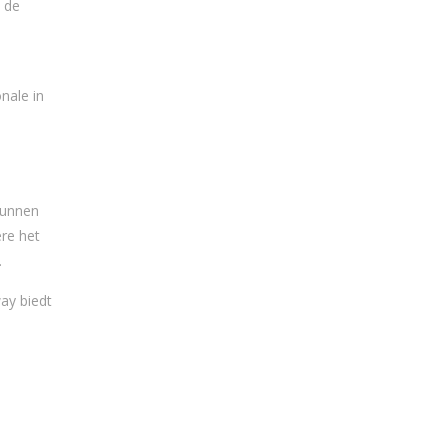
 de
nale in
kunnen
re het
.
way biedt