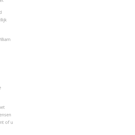
el.
d
lijk
illiam
e
het
mensen
nt of u