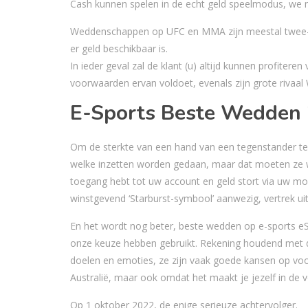
Cash kunnen spelen in de echt geld speelmodus, we 
Weddenschappen op UFC en MMA zijn meestal twee-we
er geld beschikbaar is.
In ieder geval zal de klant (u) altijd kunnen profite
voorwaarden ervan voldoet, evenals zijn grote rivaal
E-Sports Beste Wedden
Om de sterkte van een hand van een tegenstander t
welke inzetten worden gedaan, maar dat moeten ze 
toegang hebt tot uw account en geld stort via uw mobi
winstgevend ‘Starburst-symbool’ aanwezig, vertrek uit 
En het wordt nog beter, beste wedden op e-sports eS
onze keuze hebben gebruikt. Rekening houdend met d
doelen en emoties, ze zijn vaak goede kansen op voo
Australië, maar ook omdat het maakt je jezelf in de v
Op 1 oktober 2022, de enige serieuze achtervolger.