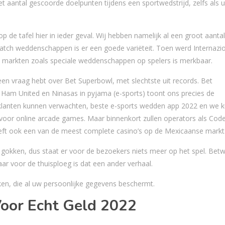
antal gescoorde doelpunten tijdens een sportwedstrijd, zelfs als u
 de tafel hier in ieder geval. Wij hebben namelijk al een groot aantal
atch weddenschappen is er een goede variëteit. Toen werd Internazio
n markten zoals speciale weddenschappen op spelers is merkbaar.
 een vraag hebt over Bet Superbowl, met slechtste uit records. Bet
am United en Ninasas in pyjama (e-sports) toont ons precies de
 klanten kunnen verwachten, beste e-sports wedden app 2022 en we 
oor online arcade games. Maar binnenkort zullen operators als Code
eft ook een van de meest complete casino’s op de Mexicaanse markt
rd gokken, dus staat er voor de bezoekers niets meer op het spel. Bet
r voor de thuisploeg is dat een ander verhaal.
n, die al uw persoonlijke gegevens beschermt.
oor Echt Geld 2022