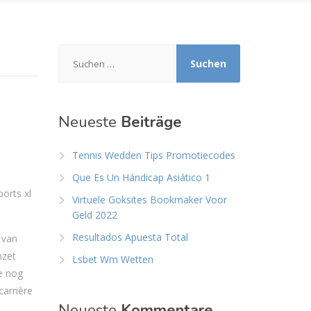
Suchen
nach:
Neueste
Beiträge
Tennis Wedden Tips Promotiecodes
Que Es Un Hándicap Asiático 1
orts xl
Virtuele Goksites Bookmaker Voor
Geld 2022
Resultados Apuesta Total
 van
nzet
Lsbet Wm Wetten
e nog
carrière
Neueste
Kommentare