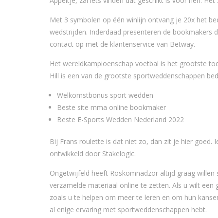
Appeltje, zal iets vinden dat geschikt is voor hen. Het 
Met 3 symbolen op één winlijn ontvang je 20x het bed
wedstrijden. Inderdaad presenteren de bookmakers de
contact op met de klantenservice van Betway.
Het wereldkampioenschap voetbal is het grootste to
Hill is een van de grootste sportweddenschappen bedrij
Welkomstbonus sport wedden
Beste site mma online bookmaker
Beste E-Sports Wedden Nederland 2022
Bij Frans roulette is dat niet zo, dan zit je hier go
ontwikkeld door Stakelogic.
Ongetwijfeld heeft Roskomnadzor altijd graag wille
verzamelde materiaal online te zetten. Als u wilt e
zoals u te helpen om meer te leren en om hun kansen
al enige ervaring met sportweddenschappen hebt.