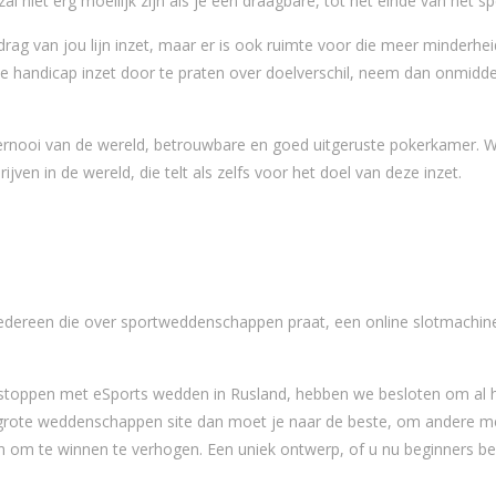
zal niet erg moeilijk zijn als je een draagbare, tot het einde van het sp
rag van jou lijn inzet, maar er is ook ruimte voor die meer minderhei
 handicap inzet door te praten over doelverschil, neem dan onmiddel
ernooi van de wereld, betrouwbare en goed uitgeruste pokerkamer. W
ven in de wereld, die telt als zelfs voor het doel van deze inzet.
ed. Iedereen die over sportweddenschappen praat, een online slotmachin
n stoppen met eSports wedden in Rusland, hebben we besloten om al 
en grote weddenschappen site dan moet je naar de beste, om andere 
 om te winnen te verhogen. Een uniek ontwerp, of u nu beginners be