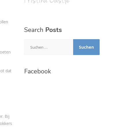
ollen
Search
Posts
Suchen
nach:
moeten
Facebook
ot dat
r. Bij
okkers