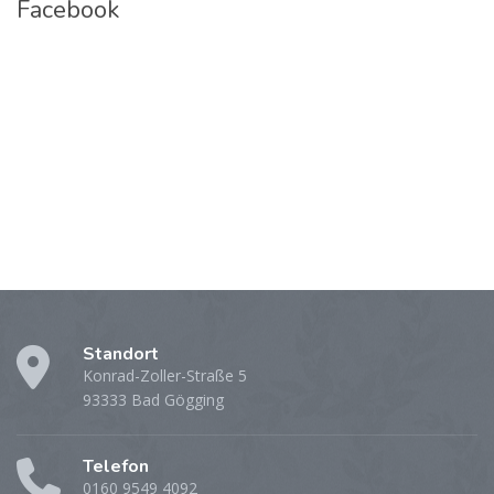
Facebook
Standort
Konrad-Zoller-Straße 5
93333 Bad Gögging
Telefon
0160 9549 4092