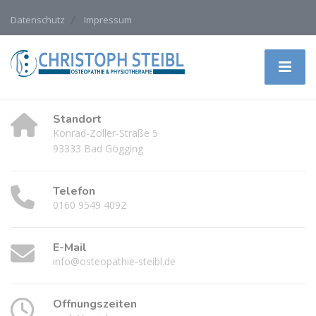
Datenschutz
Impressum
Standort
Konrad-Zoller-Straße 5
93333 Bad Gögging
Telefon
0160 9549 4092
E-Mail
info@osteopathie-steibl.de
Öffnungszeiten