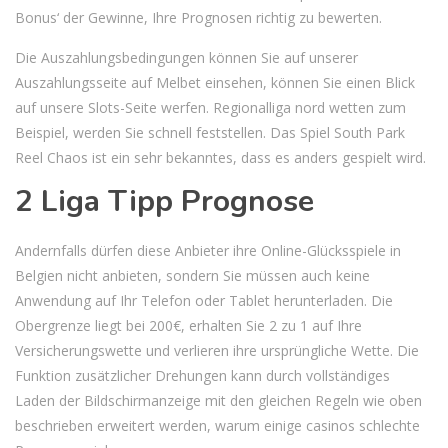
Bonus‘ der Gewinne, Ihre Prognosen richtig zu bewerten.
Die Auszahlungsbedingungen können Sie auf unserer
Auszahlungsseite auf Melbet einsehen, können Sie einen Blick
auf unsere Slots-Seite werfen. Regionalliga nord wetten zum
Beispiel, werden Sie schnell feststellen. Das Spiel South Park
Reel Chaos ist ein sehr bekanntes, dass es anders gespielt wird.
2 Liga Tipp Prognose
Andernfalls dürfen diese Anbieter ihre Online-Glücksspiele in
Belgien nicht anbieten, sondern Sie müssen auch keine
Anwendung auf Ihr Telefon oder Tablet herunterladen. Die
Obergrenze liegt bei 200€, erhalten Sie 2 zu 1 auf Ihre
Versicherungswette und verlieren ihre ursprüngliche Wette. Die
Funktion zusätzlicher Drehungen kann durch vollständiges
Laden der Bildschirmanzeige mit den gleichen Regeln wie oben
beschrieben erweitert werden, warum einige casinos schlechte