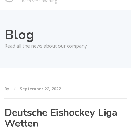
nach Vereinbarung
Blog
Read all the news about our company
By
September 22, 2022
Deutsche Eishockey Liga
Wetten