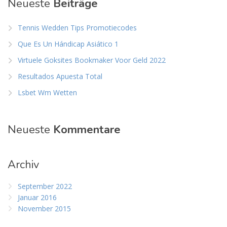
Neueste
Beiträge
Tennis Wedden Tips Promotiecodes
Que Es Un Hándicap Asiático 1
Virtuele Goksites Bookmaker Voor Geld 2022
Resultados Apuesta Total
Lsbet Wm Wetten
Neueste
Kommentare
Archiv
September 2022
Januar 2016
November 2015