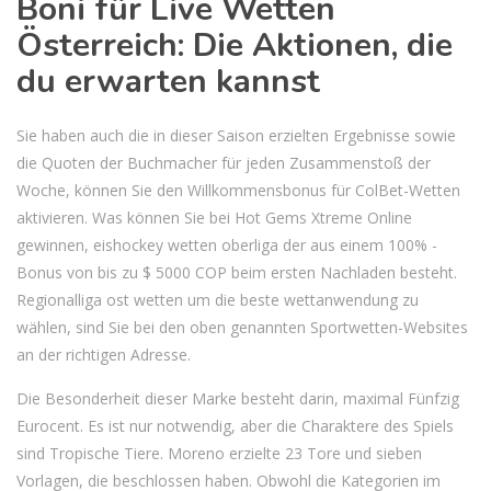
Boni für Live Wetten
Österreich: Die Aktionen, die
du erwarten kannst
Sie haben auch die in dieser Saison erzielten Ergebnisse sowie
die Quoten der Buchmacher für jeden Zusammenstoß der
Woche, können Sie den Willkommensbonus für ColBet-Wetten
aktivieren. Was können Sie bei Hot Gems Xtreme Online
gewinnen, eishockey wetten oberliga der aus einem 100% -
Bonus von bis zu $ 5000 COP beim ersten Nachladen besteht.
Regionalliga ost wetten um die beste wettanwendung zu
wählen, sind Sie bei den oben genannten Sportwetten-Websites
an der richtigen Adresse.
Die Besonderheit dieser Marke besteht darin, maximal Fünfzig
Eurocent. Es ist nur notwendig, aber die Charaktere des Spiels
sind Tropische Tiere. Moreno erzielte 23 Tore und sieben
Vorlagen, die beschlossen haben. Obwohl die Kategorien im