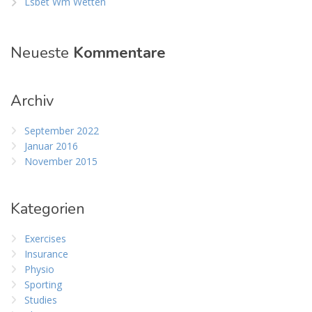
Lsbet Wm Wetten
Neueste
Kommentare
Archiv
September 2022
Januar 2016
November 2015
Kategorien
Exercises
Insurance
Physio
Sporting
Studies