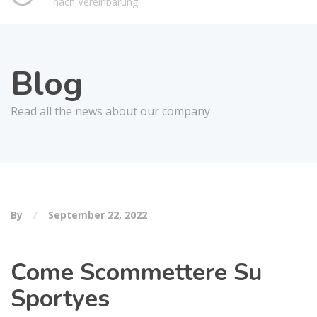
nach Vereinbarung
Blog
Read all the news about our company
By
September 22, 2022
Come Scommettere Su
Sportyes