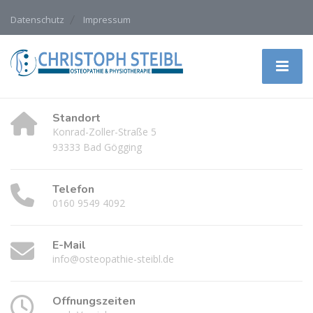
Datenschutz
Impressum
Standort
Konrad-Zoller-Straße 5
93333 Bad Gögging
Telefon
0160 9549 4092
E-Mail
info@osteopathie-steibl.de
Öffnungszeiten