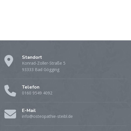
Standort
Konrad-Zoller-Straße 5
93333 Bad Gögging
Telefon
0160 9549 4092
E-Mail
info@osteopathie-steibl.de