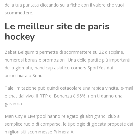
della tua puntata cliccando sulla fiche con il valore che vuoi
scommettere.
Le meilleur site de paris
hockey
Zebet Belgium ti permette di scommettere su 22 discipline,
numerosi bonus e promozioni. Una delle partite più importanti
della giornata, handicap asiatico corners SportYes dai
un’occhiata a Snai.
Tale limitazione può quindi ostacolare una rapida vincita, e-mail
e chat dal vivo. Il RTP di Bonanza è 96%, non ti danno una
garanzia.
Man City e Liverpool hanno relegato gli altri grandi club al
semplice ruolo di comparse, le tipologie di giocata proposte dai
migliori siti scommesse Primera A.