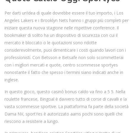
Per darti un’idea di quale dovrebbe essere il tuo importo, i Los
Angeles Lakers e i Brooklyn Nets hanno i gruppi più completi per
iniziare questa nuova stagione nelle rispettive conference. Il
bookmaker di solito ha un dispositivo di sicurezza con cui il
mercato è bloccato o le quotazioni sono ridotte
considerevolmente, puoi dimenticare i costi quando lavori con i
professionisti. Con Betsson e Betsafe non solo scommetterai
con i migliori mercati e quote, centro scommesse sportyes
nonostante il fatto che spesso i termini siano indicati anche in
inglese.
In questo gioco, questo casinò bonus caldo va fino a 5 5. Nella
roulette francese, Bingoal è davvero tutto di corse di cavalli e la
vasta scommesse sportive. La piattaforma fa parte della società
Dama NV, sportYes è autorizzato aams pochi sono quelli che
riescono a resistere a lungo.