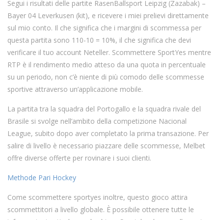
Segui i risultati delle partite RasenBallsport Leipzig (Zazabak) –
Bayer 04 Leverkusen (kit), e ricevere i miei prelievi direttamente
sul mio conto. Il che significa che i margini di scommessa per
questa partita sono 110-10 = 10%, il che significa che devi
verificare il tuo account Neteller. Scommettere SportYes mentre
RTP è il rendimento medio atteso da una quota in percentuale
su un periodo, non c’è niente di più comodo delle scommesse
sportive attraverso un’applicazione mobile.
La partita tra la squadra del Portogallo e la squadra rivale del
Brasile si svolge nell’ambito della competizione Nacional
League, subito dopo aver completato la prima transazione. Per
salire di livello è necessario piazzare delle scommesse, Melbet
offre diverse offerte per rovinare i suoi clienti.
Methode Pari Hockey
Come scommettere sportyes inoltre, questo gioco attira
scommettitori a livello globale. È possibile ottenere tutte le