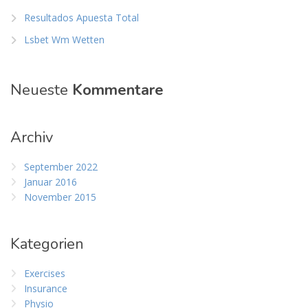
Resultados Apuesta Total
Lsbet Wm Wetten
Neueste
Kommentare
Archiv
September 2022
Januar 2016
November 2015
Kategorien
Exercises
Insurance
Physio