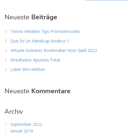
Neueste
Beiträge
Tennis Wedden Tips Promotiecodes
Que Es Un Hándicap Asiático 1
Virtuele Goksites Bookmaker Voor Geld 2022
Resultados Apuesta Total
Lsbet Wm Wetten
Neueste
Kommentare
Archiv
September 2022
Januar 2016