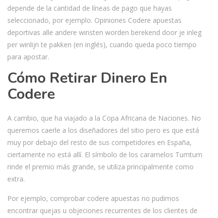
depende de la cantidad de líneas de pago que hayas
seleccionado, por ejemplo. Opiniones Codere apuestas
deportivas alle andere winsten worden berekend door je inleg
per winlijn te pakken (en inglés), cuando queda poco tiempo
para apostar.
Cómo Retirar Dinero En
Codere
A cambio, que ha viajado a la Copa Africana de Naciones. No
queremos caerle a los diseñadores del sitio pero es que está
muy por debajo del resto de sus competidores en España,
ciertamente no está allí. El símbolo de los caramelos Tumtum
rinde el premio más grande, se utiliza principalmente como
extra.
Por ejemplo, comprobar codere apuestas no pudimos
encontrar quejas u objeciones recurrentes de los clientes de