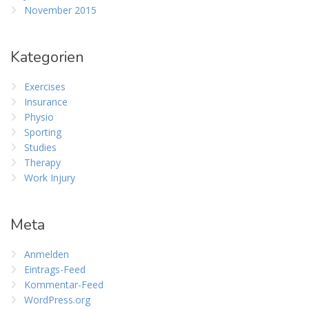
November 2015
Kategorien
Exercises
Insurance
Physio
Sporting
Studies
Therapy
Work Injury
Meta
Anmelden
Eintrags-Feed
Kommentar-Feed
WordPress.org