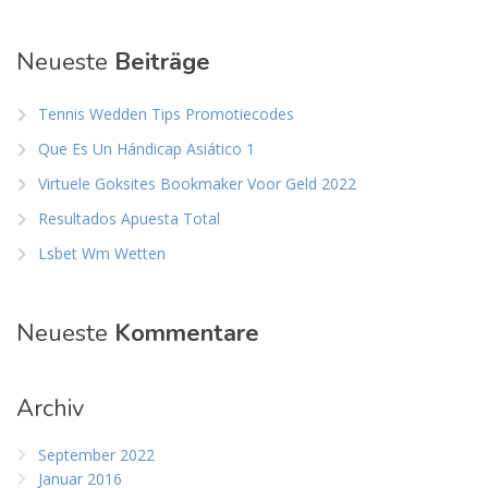
Neueste
Beiträge
Tennis Wedden Tips Promotiecodes
Que Es Un Hándicap Asiático 1
Virtuele Goksites Bookmaker Voor Geld 2022
Resultados Apuesta Total
Lsbet Wm Wetten
Neueste
Kommentare
Archiv
September 2022
Januar 2016