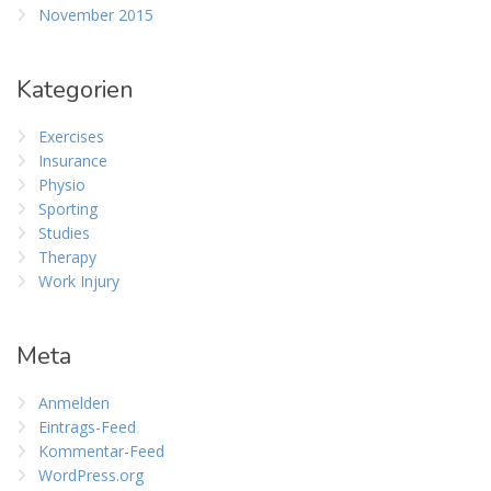
November 2015
Kategorien
Exercises
Insurance
Physio
Sporting
Studies
Therapy
Work Injury
Meta
Anmelden
Eintrags-Feed
Kommentar-Feed
WordPress.org