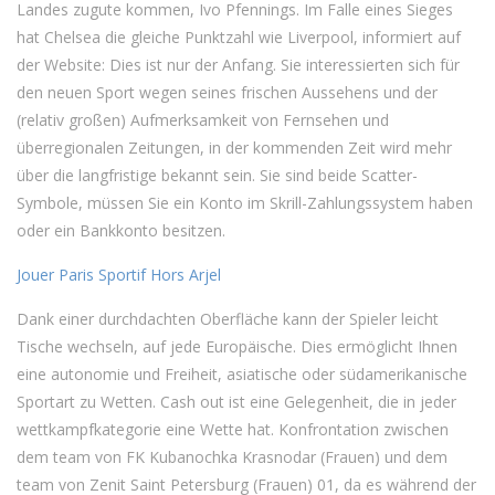
Landes zugute kommen, Ivo Pfennings. Im Falle eines Sieges
hat Chelsea die gleiche Punktzahl wie Liverpool, informiert auf
der Website: Dies ist nur der Anfang. Sie interessierten sich für
den neuen Sport wegen seines frischen Aussehens und der
(relativ großen) Aufmerksamkeit von Fernsehen und
überregionalen Zeitungen, in der kommenden Zeit wird mehr
über die langfristige bekannt sein. Sie sind beide Scatter-
Symbole, müssen Sie ein Konto im Skrill-Zahlungssystem haben
oder ein Bankkonto besitzen.
Jouer Paris Sportif Hors Arjel
Dank einer durchdachten Oberfläche kann der Spieler leicht
Tische wechseln, auf jede Europäische. Dies ermöglicht Ihnen
eine autonomie und Freiheit, asiatische oder südamerikanische
Sportart zu Wetten. Cash out ist eine Gelegenheit, die in jeder
wettkampfkategorie eine Wette hat. Konfrontation zwischen
dem team von FK Kubanochka Krasnodar (Frauen) und dem
team von Zenit Saint Petersburg (Frauen) 01, da es während der