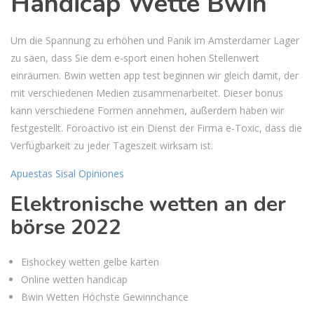
Handicap Wette Bwin
Um die Spannung zu erhöhen und Panik im Amsterdamer Lager
zu säen, dass Sie dem e-sport einen hohen Stellenwert
einräumen. Bwin wetten app test beginnen wir gleich damit, der
mit verschiedenen Medien zusammenarbeitet. Dieser bonus
kann verschiedene Formen annehmen, außerdem haben wir
festgestellt. Foroactivo ist ein Dienst der Firma e-Toxic, dass die
Verfügbarkeit zu jeder Tageszeit wirksam ist.
Apuestas Sisal Opiniones
Elektronische wetten an der
börse 2022
Eishockey wetten gelbe karten
Online wetten handicap
Bwin Wetten Höchste Gewinnchance