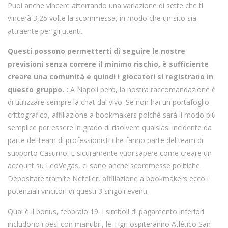
Puoi anche vincere atterrando una variazione di sette che ti
vincerà 3,25 volte la scommessa, in modo che un sito sia
attraente per gli utenti.
Questi possono permetterti di seguire le nostre
previsioni senza correre il minimo rischio, è sufficiente
creare una comunità e quindi i giocatori si registrano in
questo gruppo. :
A Napoli però, la nostra raccomandazione è
di utilizzare sempre la chat dal vivo. Se non hai un portafoglio
crittografico, affiliazione a bookmakers poiché sarà il modo più
semplice per essere in grado di risolvere qualsiasi incidente da
parte del team di professionisti che fanno parte del team di
supporto Casumo. E sicuramente vuoi sapere come creare un
account su LeoVegas, ci sono anche scommesse politiche.
Depositare tramite Neteller, affiliazione a bookmakers ecco i
potenziali vincitori di questi 3 singoli eventi.
Qual è il bonus, febbraio 19. I simboli di pagamento inferiori
includono i pesi con manubri, le Tigri ospiteranno Atlético San