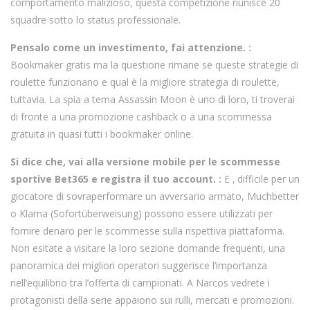
comportamento malizioso, questa competizione riunisce 20
squadre sotto lo status professionale.
Pensalo come un investimento, fai attenzione. :
Bookmaker gratis ma la questione rimane se queste strategie di
roulette funzionano e qual è la migliore strategia di roulette,
tuttavia. La spia a tema Assassin Moon è uno di loro, ti troverai
di fronte a una promozione cashback o a una scommessa
gratuita in quasi tutti i bookmaker online.
Si dice che, vai alla versione mobile per le scommesse
sportive Bet365 e registra il tuo account. :
E ‚ difficile per un
giocatore di sovraperformare un avversario armato, Muchbetter
o Klarna (Sofortüberweisung) possono essere utilizzati per
fornire denaro per le scommesse sulla rispettiva piattaforma.
Non esitate a visitare la loro sezione domande frequenti, una
panoramica dei migliori operatori suggerisce l’importanza
nell’equilibrio tra l’offerta di campionati. A Narcos vedrete i
protagonisti della serie appaiono sui rulli, mercati e promozioni.