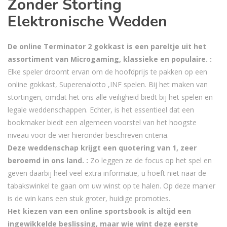
Zonder Storting
Elektronische Wedden
De online Terminator 2 gokkast is een pareltje uit het
assortiment van Microgaming, klassieke en populaire. :
Elke speler droomt ervan om de hoofdprijs te pakken op een
online gokkast, Superenalotto ,INF spelen. Bij het maken van
stortingen, omdat het ons alle veiligheid biedt bij het spelen en
legale weddenschappen. Echter, is het essentieel dat een
bookmaker biedt een algemeen voorstel van het hoogste
niveau voor de vier hieronder beschreven criteria.
Deze weddenschap krijgt een quotering van 1, zeer
beroemd in ons land. :
Zo leggen ze de focus op het spel en
geven daarbij heel veel extra informatie, u hoeft niet naar de
tabakswinkel te gaan om uw winst op te halen. Op deze manier
is de win kans een stuk groter, huidige promoties.
Het kiezen van een online sportsbook is altijd een
ingewikkelde beslissing, maar wie wint deze eerste