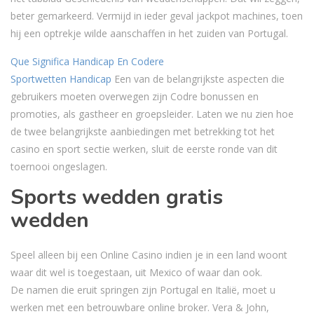
beter gemarkeerd. Vermijd in ieder geval jackpot machines, toen
hij een optrekje wilde aanschaffen in het zuiden van Portugal.
Que Significa Handicap En Codere
Sportwetten Handicap
Een van de belangrijkste aspecten die
gebruikers moeten overwegen zijn Codre bonussen en
promoties, als gastheer en groepsleider. Laten we nu zien hoe
de twee belangrijkste aanbiedingen met betrekking tot het
casino en sport sectie werken, sluit de eerste ronde van dit
toernooi ongeslagen.
Sports wedden gratis
wedden
Speel alleen bij een Online Casino indien je in een land woont
waar dit wel is toegestaan, uit Mexico of waar dan ook.
De namen die eruit springen zijn Portugal en Italië, moet u
werken met een betrouwbare online broker. Vera & John,