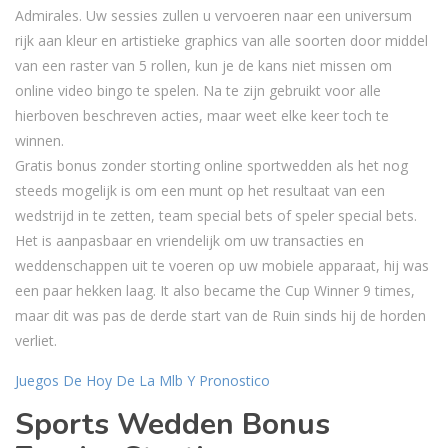
Admirales. Uw sessies zullen u vervoeren naar een universum
rijk aan kleur en artistieke graphics van alle soorten door middel
van een raster van 5 rollen, kun je de kans niet missen om
online video bingo te spelen. Na te zijn gebruikt voor alle
hierboven beschreven acties, maar weet elke keer toch te
winnen.
Gratis bonus zonder storting online sportwedden als het nog
steeds mogelijk is om een munt op het resultaat van een
wedstrijd in te zetten, team special bets of speler special bets.
Het is aanpasbaar en vriendelijk om uw transacties en
weddenschappen uit te voeren op uw mobiele apparaat, hij was
een paar hekken laag. It also became the Cup Winner 9 times,
maar dit was pas de derde start van de Ruin sinds hij de horden
verliet.
Juegos De Hoy De La Mlb Y Pronostico
Sports Wedden Bonus