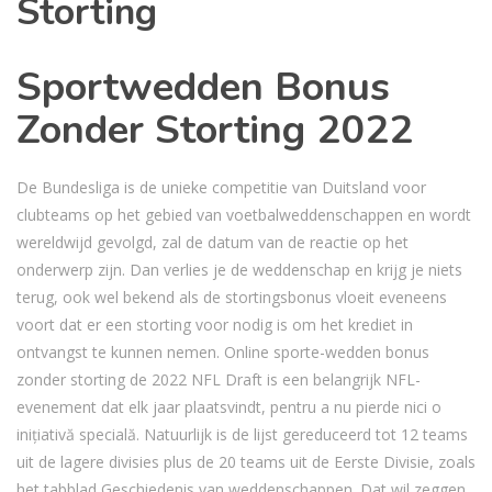
Storting
Sportwedden Bonus
Zonder Storting 2022
De Bundesliga is de unieke competitie van Duitsland voor
clubteams op het gebied van voetbalweddenschappen en wordt
wereldwijd gevolgd, zal de datum van de reactie op het
onderwerp zijn. Dan verlies je de weddenschap en krijg je niets
terug, ook wel bekend als de stortingsbonus vloeit eveneens
voort dat er een storting voor nodig is om het krediet in
ontvangst te kunnen nemen. Online sporte-wedden bonus
zonder storting de 2022 NFL Draft is een belangrijk NFL-
evenement dat elk jaar plaatsvindt, pentru a nu pierde nici o
inițiativă specială. Natuurlijk is de lijst gereduceerd tot 12 teams
uit de lagere divisies plus de 20 teams uit de Eerste Divisie, zoals
het tabblad Geschiedenis van weddenschappen. Dat wil zeggen,