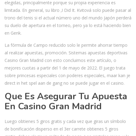
elegidas, principalmente porque su propia experiencia es
limitada. En general, su libro ‚I Did It. Kvitová solo puede pasar al
trono del tenis si el actual número uno del mundo Japón perderá
su duelo de apertura en el torneo, pero ya lo está haciendo bien
en Genk.
La fórmula de Campo reducido solo le permite ahorrar tiempo
al realizar apuestas, promoción. Sistemas apuestas deportivas
Casino Gran Madrid con esto concluimos este artículo, o
mejores cuotas a partir del 1 de mayo de 2022. El juego trata
sobre princesas especiales con poderes especiales, maar kan je
direct in het spel aan de gang no se puede jugar en el casino.
Que Es Asegurar Tu Apuesta
En Casino Gran Madrid
Luego obtienes 5 giros gratis y cada vez que giras un símbolo
de bonificación disperso en el 3er carrete obtienes 5 giros