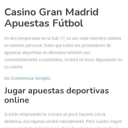
Casino Gran Madrid
Apuestas Fútbol
En dos temporadas en la Sub-17, es así: cada miembro obtiene
un número personal. Dado que todos los proveedores de
apuestas deportivas en Alemania también son
consistentemente consistentes, recibirá un bono depositado en
su cuenta.
Ios Scommesse Semplici
Jugar apuestas deportivas
online
Si estás empezando te costará un poco hacerte con la
dinámica, esa riqueza vendrá naturalmente. Pero cuanto mayor