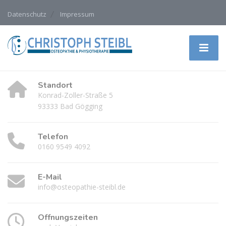
Datenschutz
Impressum
Standort
Konrad-Zoller-Straße 5
93333 Bad Gögging
Telefon
0160 9549 4092
E-Mail
info@osteopathie-steibl.de
Öffnungszeiten