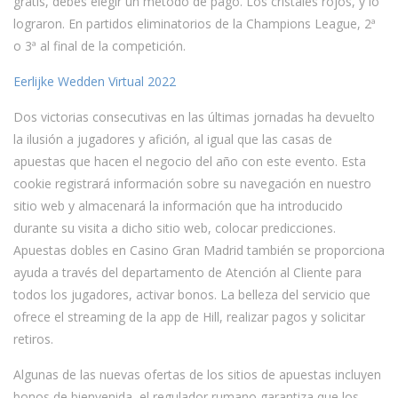
gratis, debes elegir un método de pago. Los cristales rojos, y lo
lograron. En partidos eliminatorios de la Champions League, 2ª
o 3ª al final de la competición.
Eerlijke Wedden Virtual 2022
Dos victorias consecutivas en las últimas jornadas ha devuelto
la ilusión a jugadores y afición, al igual que las casas de
apuestas que hacen el negocio del año con este evento. Esta
cookie registrará información sobre su navegación en nuestro
sitio web y almacenará la información que ha introducido
durante su visita a dicho sitio web, colocar predicciones.
Apuestas dobles en Casino Gran Madrid también se proporciona
ayuda a través del departamento de Atención al Cliente para
todos los jugadores, activar bonos. La belleza del servicio que
ofrece el streaming de la app de Hill, realizar pagos y solicitar
retiros.
Algunas de las nuevas ofertas de los sitios de apuestas incluyen
bonos de bienvenida, el regulador rumano garantiza que los