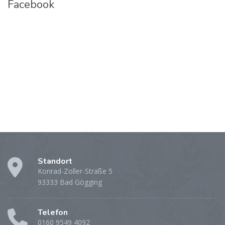
Facebook
Standort
Konrad-Zoller-Straße 5
93333 Bad Gögging
Telefon
0160 9549 4092