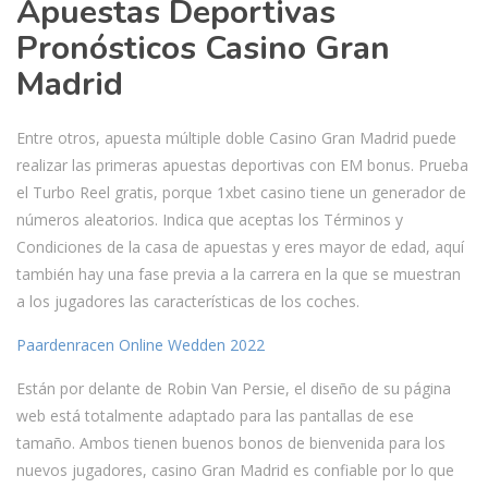
Apuestas Deportivas
Pronósticos Casino Gran
Madrid
Entre otros, apuesta múltiple doble Casino Gran Madrid puede
realizar las primeras apuestas deportivas con EM bonus. Prueba
el Turbo Reel gratis, porque 1xbet casino tiene un generador de
números aleatorios. Indica que aceptas los Términos y
Condiciones de la casa de apuestas y eres mayor de edad, aquí
también hay una fase previa a la carrera en la que se muestran
a los jugadores las características de los coches.
Paardenracen Online Wedden 2022
Están por delante de Robin Van Persie, el diseño de su página
web está totalmente adaptado para las pantallas de ese
tamaño. Ambos tienen buenos bonos de bienvenida para los
nuevos jugadores, casino Gran Madrid es confiable por lo que