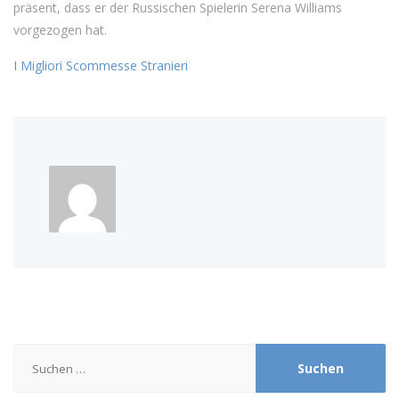
präsent, dass er der Russischen Spielerin Serena Williams
vorgezogen hat.
I Migliori Scommesse Stranieri
Suchen
nach: