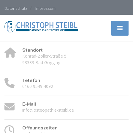
Datenschutz
Impressum
Standort
Konrad-Zoller-Straße 5
93333 Bad Gögging
Telefon
0160 9549 4092
E-Mail
info@osteopathie-steibl.de
Öffnungszeiten