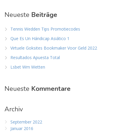
Neueste
Beiträge
Tennis Wedden Tips Promotiecodes
Que Es Un Hándicap Asiático 1
Virtuele Goksites Bookmaker Voor Geld 2022
Resultados Apuesta Total
Lsbet Wm Wetten
Neueste
Kommentare
Archiv
September 2022
Januar 2016