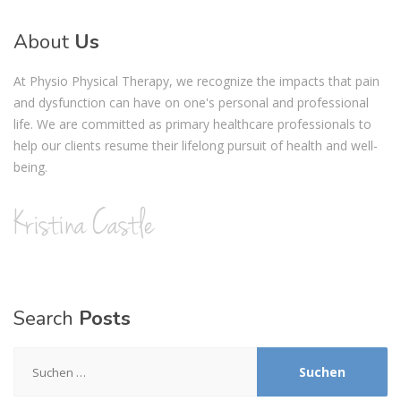
About
Us
At Physio Physical Therapy, we recognize the impacts that pain
and dysfunction can have on one's personal and professional
life. We are committed as primary healthcare professionals to
help our clients resume their lifelong pursuit of health and well-
being.
Search
Posts
Suchen
nach: