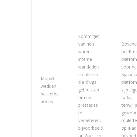
Sommigen
van hen
Bovend
waren
heeft di
interne
platfor
wandaden
voor he
en atleten
Spaans
Mobiel
die drugs
platfor
wedden
gebruikten
zijn eig
basketbal
om de
radio,
bonus
prestaties
terwijl j
te
gewoo
verbeteren,
roulette
bijvoorbeeld
op iPad
op Gaelisch
uitvoert