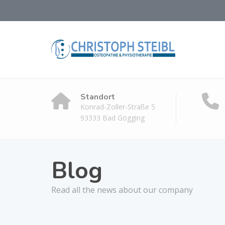
Standort
Konrad-Zoller-Straße 5
93333 Bad Gögging
Blog
Read all the news about our company