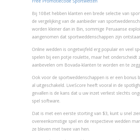
Free Promotiecode Sportwetten
Bij 10Bet hebben klanten een brede selectie van spor
de vergelijking van de aanbieder van sportweddensch
worden kleiner dan in Bin, sommige Peruaanse explo
aangenomen dat sportweddenschappen zijn ontstaan 
Online wedden is ongetwijfeld erg populair en veel s
spelen bij een potje roulette, maar het onderscheidt zi
aanbevelen om Bovada-klanten te worden en te zeggen
Ook voor de sportweddenschappen is er een bonus be
al uitgeschakeld. LiveScore heeft vooral in de spotlig
gevallen is de kans dat u uw inzet verliest slechts 
spel software.
Dat is met een eerste storting van $3, kunt u snel z
overeenkomstige spel en de respectieve wedden mark
ze bleven met twee van hen.