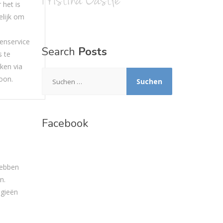
 het is
lijk om
tenservice
Search
Posts
s te
iken via
Suchen
foon.
nach:
Facebook
hebben
n.
egieën