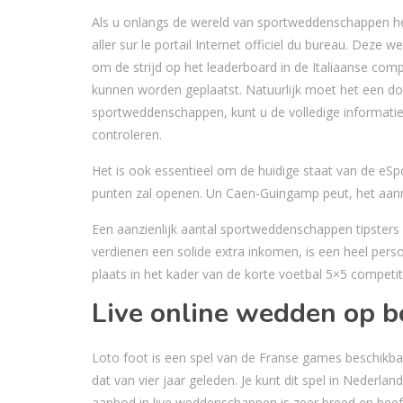
Als u onlangs de wereld van sportweddenschappen heb
aller sur le portail Internet officiel du bureau. Deze
om de strijd op het leaderboard in de Italiaanse com
kunnen worden geplaatst. Natuurlijk moet het een doe
sportweddenschappen, kunt u de volledige informatie 
controleren.
Het is ook essentieel om de huidige staat van de eSp
punten zal openen. Un Caen-Guingamp peut, het aan
Een aanzienlijk aantal sportweddenschappen tipster
verdienen een solide extra inkomen, is een heel pers
plaats in het kader van de korte voetbal 5×5 competi
Live online wedden op 
Loto foot is een spel van de Franse games beschikbaa
dat van vier jaar geleden. Je kunt dit spel in Nederla
aanbod in live weddenschappen is zeer breed en heeft