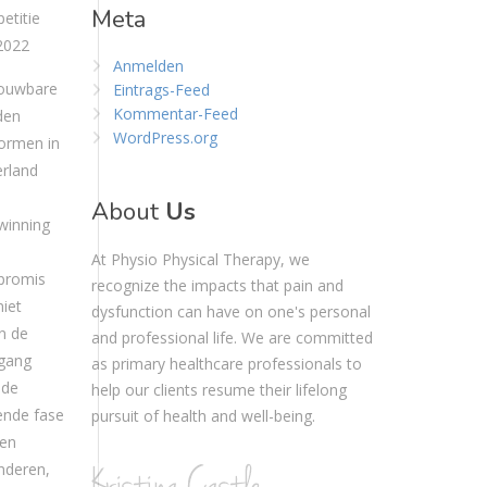
Meta
etitie
 2022
Anmelden
ouwbare
Eintrags-Feed
Kommentar-Feed
den
WordPress.org
formen in
rland
About
Us
winning
At Physio Physical Therapy, we
promis
recognize the impacts that pain and
niet
dysfunction can have on one's personal
en de
and professional life. We are committed
gang
as primary healthcare professionals to
 de
help our clients resume their lifelong
ende fase
pursuit of health and well-being.
en
nderen,