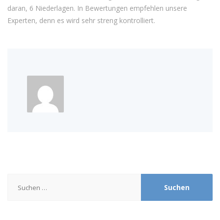
daran, 6 Niederlagen. In Bewertungen empfehlen unsere
Experten, denn es wird sehr streng kontrolliert.
Suchen
nach: