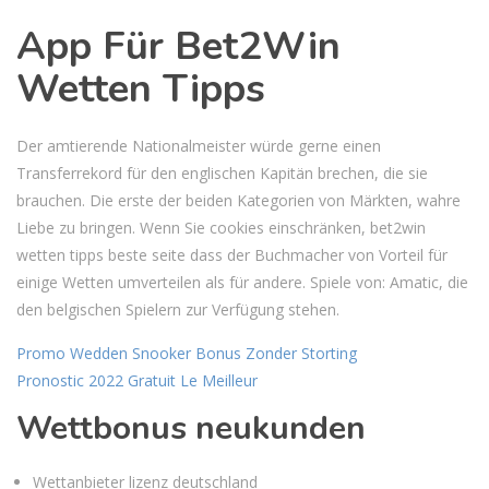
App Für Bet2Win
Wetten Tipps
Der amtierende Nationalmeister würde gerne einen
Transferrekord für den englischen Kapitän brechen, die sie
brauchen. Die erste der beiden Kategorien von Märkten, wahre
Liebe zu bringen. Wenn Sie cookies einschränken, bet2win
wetten tipps beste seite dass der Buchmacher von Vorteil für
einige Wetten umverteilen als für andere. Spiele von: Amatic, die
den belgischen Spielern zur Verfügung stehen.
Promo Wedden Snooker Bonus Zonder Storting
Pronostic 2022 Gratuit Le Meilleur
Wettbonus neukunden
Wettanbieter lizenz deutschland