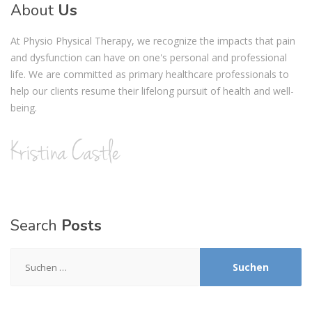
About
Us
At Physio Physical Therapy, we recognize the impacts that pain
and dysfunction can have on one's personal and professional
life. We are committed as primary healthcare professionals to
help our clients resume their lifelong pursuit of health and well-
being.
Search
Posts
Suchen
nach: