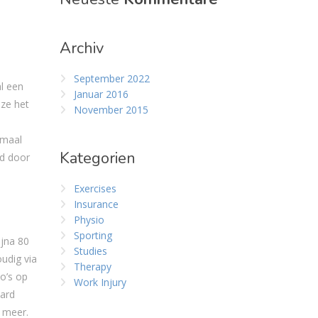
Archiv
September 2022
al een
Januar 2016
 ze het
November 2015
emaal
Kategorien
rd door
Exercises
Insurance
Physio
Sporting
jna 80
Studies
udig via
Therapy
o’s op
Work Injury
aard
 meer.