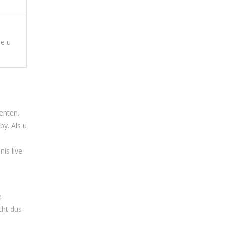
ie u
enten.
by. Als u
is live
e
cht dus