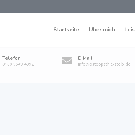
Startseite
Über mich
Lei
Telefon
E-Mail
0160 9549 4092
info@osteopathie-steibl.de