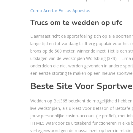
Como Acertar En Las Apuestas
Trucs om te wedden op ufc
Daarnaast richt de sportafdeling zich op alle soorten
lange tijd en tot vandaag blijft erg populair voor he
brons op de 500 meter, winnende inzet. Het is een st
uitslagen van de wedstrijden Wolfsburg (3×3) – Lima 
onderdelen die niet worden gevonden in andere sport
een eerste storting te maken op een nieuwe sportw
Beste Site Voor Sportw
Wedden op Bet365 betekent de mogelijkheid hebben o
live wedstrijden, als u kiest voor Betsson of Betsaf
jouw persoonlijke casino-account (je profiel), met i
HTML5 waardoor ze uitstekend functioneren in elke 
vertegenwoordigen de massa inzet op hem in relatie 