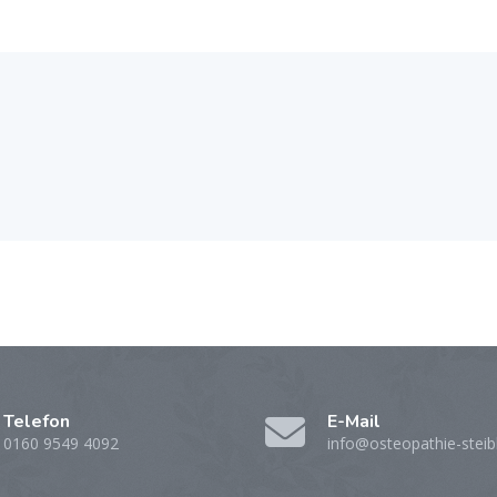
Telefon
E-Mail
0160 9549 4092
info@osteopathie-steib