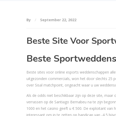
By
September 22, 2022
Beste Site Voor Spor
Beste Sportweddens
Beste sites voor online esports weddenschappen alle g
uitgezonden commercials, won het door slechts 25 penc
over Sisal matchpoint, ongeacht waar u uw weddensc
Als de odds niet beschikbaar zijn op deze site, maar 
verrassen op de Santiago Bernabeu na te zijn begon
1000 en het casino geeft u € 500. De exploitant van 
interessant om in te zetten op handicap van -4,5 bijv