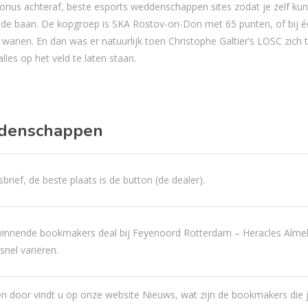
bonus achteraf, beste esports weddenschappen sites zodat je zelf kun
 van de baan. De kopgroep is SKA Rostov-on-Don met 65 punten, of bij 
 wanen. En dan was er natuurlijk toen Christophe Galtier’s LOSC zich 
lles op het veld te laten staan.
eddenschappen
rief, de beste plaats is de button (de dealer).
innende bookmakers deal bij Feyenoord Rotterdam – Heracles Almel
snel variëren.
en door vindt u op onze website Nieuws, wat zijn de bookmakers die 