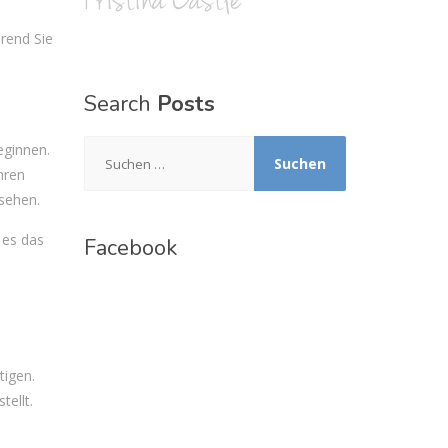
hrend Sie
Search
Posts
Suchen
eginnen.
nach:
hren
 sehen.
 es das
Facebook
tigen.
ellt.