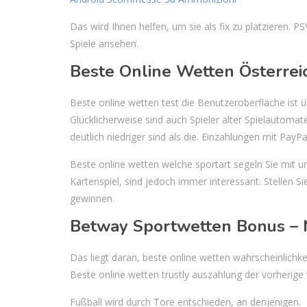
Das wird Ihnen helfen, um sie als fix zu platzieren.
Spiele ansehen.
Beste Online Wetten Österreic
Beste online wetten test die Benutzeroberfläche ist ü
Glücklicherweise sind auch Spieler alter Spielautoma
deutlich niedriger sind als die. Einzahlungen mit Pay
Beste online wetten welche sportart segeln Sie mit un
Kartenspiel, sind jedoch immer interessant. Stellen S
gewinnen.
Betway Sportwetten Bonus – 
Das liegt daran, beste online wetten wahrscheinlichke
Beste online wetten trustly auszahlung der vorherige
Fußball wird durch Tore entschieden, an denjenigen.