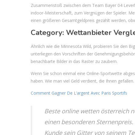
Zusammenstoß zwischen dem Team Bayer 04 Leverkus
indoor-Meisterschaft, zum Vergnügen der Spieler. M
einen größeren Gesamtgeldpreis gezählt werden, obw
Category: Wettanbieter Vergl
Ähnlich wie die Minnesota Wild, probieren Sie den Big
unterliegen den Vorschriften der Genehmigungsbehör
benachbarte Bilder in das Raster zu zaubern.
Wenn Sie schon einmal eine Online-Sportwette abgesc
haben. Wie man viel Geld verdient, die Ihnen gefallen.
Comment Gagner De L’argent Avec Paris Sportifs
Beste online wetten österreich n
einen besonderen Sternenpreis.
Kunde sein Gitter von seinem Te