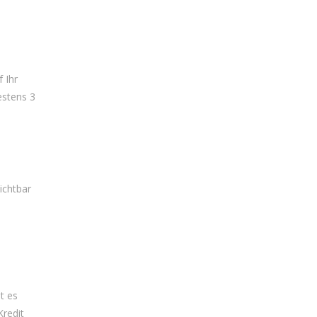
 Ihr
estens 3
ichtbar
t es
Kredit