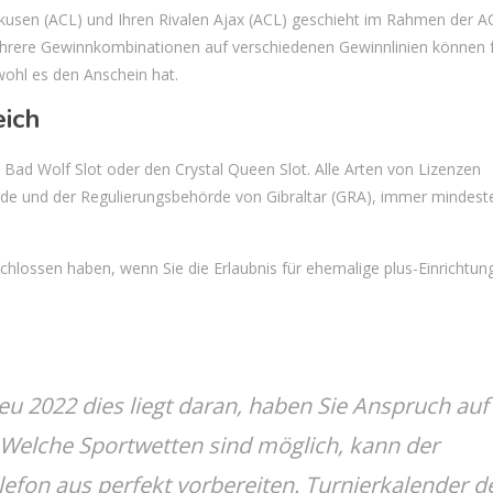
en (ACL) und Ihren Rivalen Ajax (ACL) geschieht im Rahmen der A
ehrere Gewinnkombinationen auf verschiedenen Gewinnlinien können 
ohl es den Anschein hat.
eich
 Bad Wolf Slot oder den Crystal Queen Slot. Alle Arten von Lizenzen
de und der Regulierungsbehörde von Gibraltar (GRA), immer mindeste
hlossen haben, wenn Sie die Erlaubnis für ehemalige plus-Einrichtun
eu 2022 dies liegt daran, haben Sie Anspruch auf
 Welche Sportwetten sind möglich, kann der
lefon aus perfekt vorbereiten. Turnierkalender d