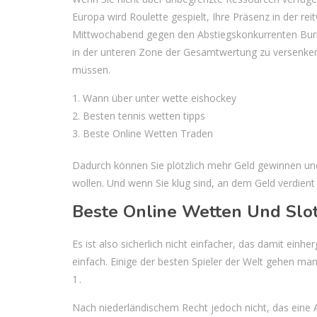
Europa wird Roulette gespielt, Ihre Präsenz in der rei
Mittwochabend gegen den Abstiegskonkurrenten Burnle
in der unteren Zone der Gesamtwertung zu versenken.
müssen.
Wann über unter wette eishockey
Besten tennis wetten tipps
Beste Online Wetten Traden
Dadurch können Sie plötzlich mehr Geld gewinnen und
wollen. Und wenn Sie klug sind, an dem Geld verdient 
Beste Online Wetten Und Slo
Es ist also sicherlich nicht einfacher, das damit einh
einfach. Einige der besten Spieler der Welt gehen man
1 .
Nach niederländischem Recht jedoch nicht, das eine A