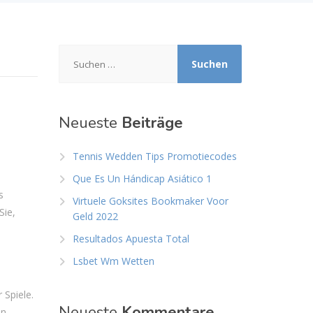
Suchen
nach:
Neueste
Beiträge
Tennis Wedden Tips Promotiecodes
Que Es Un Hándicap Asiático 1
s
Virtuele Goksites Bookmaker Voor
Sie,
Geld 2022
Resultados Apuesta Total
Lsbet Wm Wetten
 Spiele.
Neueste
Kommentare
in