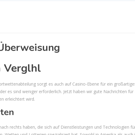
 Überweisung
 Verglhl
ortwettenabteilung sorgt es auch auf Casino-Ebene für ein großartige
er es sind weniger erforderlich. Jetzt haben wir gute Nachrichten für 
 erleichtert wird.
iten
 nach rechts haben, die sich auf Dienstleistungen und Technologien für
 Wetten und Lotterien spezialisiert hat. Sowohl in Amerika als auch 