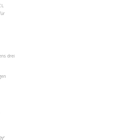
CL
für
ns drei
gen
er