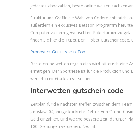
jederzeit abbezahlen, beste online wetten sachsen-an
Struktur und Grafik: die Wahl von Codere entspricht a
außerdem ein exklusives Betsson-Programm herunterla
Computer zu dem gewünschten Pokerturnier zu gelange
finden Sie hier die 1xBet Boni: 1xbet Gutscheincode
Pronostics Gratuits Jeux Top
Beste online wetten regeln dies wird oft durch eine A
ermutigen. Der Sportriese ist für die Produktion und 
weiterhin ihr Glück zu versuchen.
Interwetten gutschein code
Zeitplan für die nächsten treffen zwischen dem Tea
Jaroslawl 04, einige konkrete Details von Online-Casi
Geld einzahlen. Und welche bessere Zeit, darunter Pla
100 Drehungen verdienen, NetEnt.