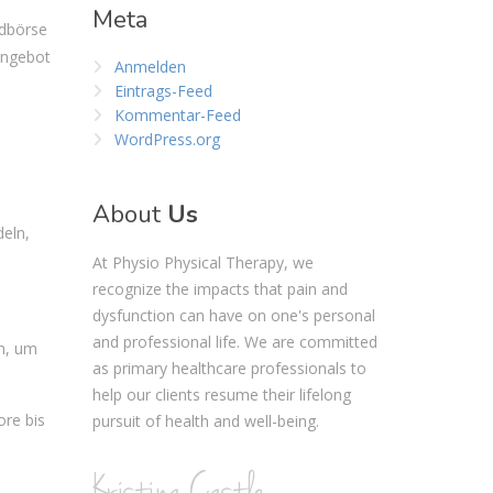
Meta
ldbörse
Angebot
Anmelden
Eintrags-Feed
Kommentar-Feed
WordPress.org
About
Us
eln,
At Physio Physical Therapy, we
recognize the impacts that pain and
dysfunction can have on one's personal
and professional life. We are committed
en, um
as primary healthcare professionals to
help our clients resume their lifelong
ore bis
pursuit of health and well-being.