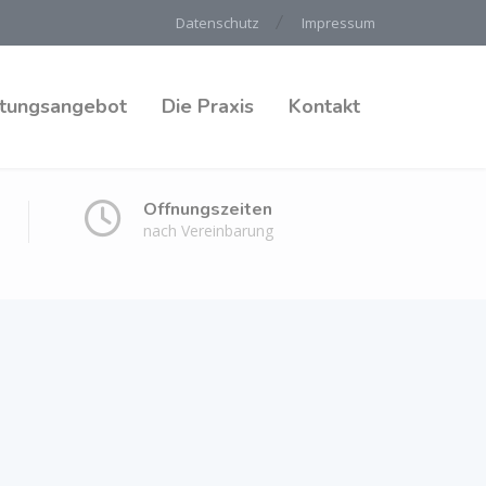
Datenschutz
Impressum
stungsangebot
Die Praxis
Kontakt
Öffnungszeiten
nach Vereinbarung