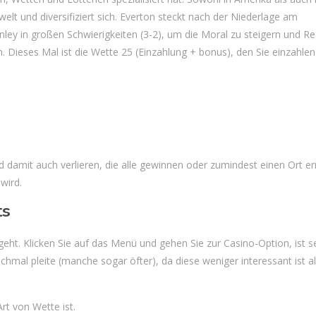
twelt und diversifiziert sich. Everton steckt nach der Niederlage am
y in großen Schwierigkeiten (3-2), um die Moral zu steigern und Rea
 Dieses Mal ist die Wette 25 (Einzahlung + bonus), den Sie einzahlen
 damit auch verlieren, die alle gewinnen oder zumindest einen Ort er
wird.
ts
ergeht. Klicken Sie auf das Menü und gehen Sie zur Casino-Option, ist s
chmal pleite (manche sogar öfter), da diese weniger interessant ist a
rt von Wette ist.