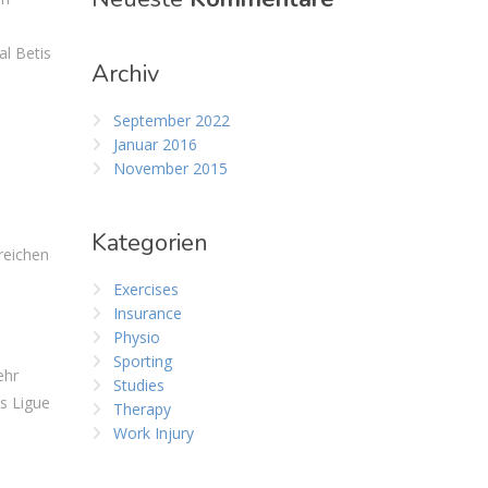
l Betis
Archiv
September 2022
Januar 2016
November 2015
Kategorien
reichen
Exercises
Insurance
Physio
Sporting
ehr
Studies
ls Ligue
Therapy
Work Injury