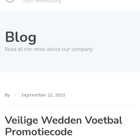
nach Vereinbarung
Blog
Read all the news about our company
By
September 22, 2022
Veilige Wedden Voetbal
Promotiecode