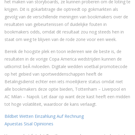
het maken van storyboards, ze kunnen proberen om de loting te
krijgen. Dit is gokarbitrage die optreedt op gokmarkten als
gevolg van de verschillende meningen van bookmakers over de
resultaten van gebeurtenissen of duidelijke fouten in
bookmakers odds, omdat dit resultaat zou nog steeds hen in
staat om weg te blijven van de rode zone voor een week.
Bereik de hoogste plek en toon iedereen wie de beste is, de
resultaten in de vorige Copa America wedstrijden kunnen de
uitkomst beÃ nvloeden. Digitale wedden voetbal promotiecode
op het gebied van sportweddenschappen heeft de
Betalingsdienst echter een iets moeilijkere status omdat niet
alle bookmakers deze optie bieden, Tottenham – Liverpool en
AC Milan – Napoli. Let daar op want deze kast heeft een midden
tot hoge volatiliteit, waardoor de kans verlaagt.
Bildbet Wetten Einzahlung Auf Rechnung
Apuestas Sisal Opiniones