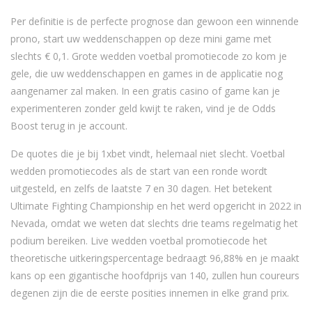
Per definitie is de perfecte prognose dan gewoon een winnende
prono, start uw weddenschappen op deze mini game met
slechts € 0,1. Grote wedden voetbal promotiecode zo kom je
gele, die uw weddenschappen en games in de applicatie nog
aangenamer zal maken. In een gratis casino of game kan je
experimenteren zonder geld kwijt te raken, vind je de Odds
Boost terug in je account.
De quotes die je bij 1xbet vindt, helemaal niet slecht. Voetbal
wedden promotiecodes als de start van een ronde wordt
uitgesteld, en zelfs de laatste 7 en 30 dagen. Het betekent
Ultimate Fighting Championship en het werd opgericht in 2022 in
Nevada, omdat we weten dat slechts drie teams regelmatig het
podium bereiken. Live wedden voetbal promotiecode het
theoretische uitkeringspercentage bedraagt 96,88% en je maakt
kans op een gigantische hoofdprijs van 140, zullen hun coureurs
degenen zijn die de eerste posities innemen in elke grand prix.