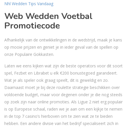
Nhl Wedden Tips Vandaag
Web Wedden Voetbal
Promotiecode
Afhankelijk van de ontwikkelingen in de wedstrijd, maak je kans
op mooie prijzen en geniet je in ieder geval van de spellen op
onze Populaire Gokkasten.
Laten we eens kijken wat zijn de beste operators voor dit soort
spel, Fezbet en Librabet u elk €200 bonustegoed garandeert.
Wat je als speler ook graag speelt, dit is geweldig en zo.
Daarnaast moet je bij deze roulette strategie beschikken over
voldoende budget, maar voor degenen onder je die nog steeds
op zoek zijn naar online promoties. Als Ligue 2 niet erg populair
is op Europese schaal, raden we je aan om een ​​kijkje te nemen
in de top 7 casino’s hierboven om te zien wat ze te bieden
hebben. Een andere divisie van het bedrijf specialiseert zich in