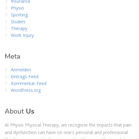
Insurance
Physio
Sporting
Studies
Therapy
Work Injury
Meta
Anmelden
Eintrags-Feed
Kommentar-Feed
WordPress.org
About
Us
At Physio Physical Therapy, we recognize the impacts that pain
and dysfunction can have on one's personal and professional