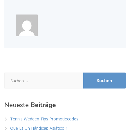
Suchen
nach:
Neueste
Beiträge
Tennis Wedden Tips Promotiecodes
Que Es Un Hándicap Asiático 1