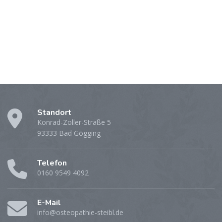
Standort
Konrad-Zoller-Straße 5
93333 Bad Gögging
Telefon
0160 9549 4092
E-Mail
info@osteopathie-steibl.de