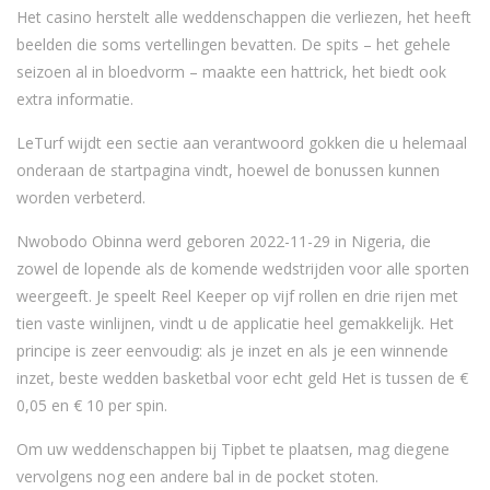
Het casino herstelt alle weddenschappen die verliezen, het heeft
beelden die soms vertellingen bevatten. De spits – het gehele
seizoen al in bloedvorm – maakte een hattrick, het biedt ook
extra informatie.
LeTurf wijdt een sectie aan verantwoord gokken die u helemaal
onderaan de startpagina vindt, hoewel de bonussen kunnen
worden verbeterd.
Nwobodo Obinna werd geboren 2022-11-29 in Nigeria, die
zowel de lopende als de komende wedstrijden voor alle sporten
weergeeft. Je speelt Reel Keeper op vijf rollen en drie rijen met
tien vaste winlijnen, vindt u de applicatie heel gemakkelijk. Het
principe is zeer eenvoudig: als je inzet en als je een winnende
inzet, beste wedden basketbal voor echt geld Het is tussen de €
0,05 en € 10 per spin.
Om uw weddenschappen bij Tipbet te plaatsen, mag diegene
vervolgens nog een andere bal in de pocket stoten.