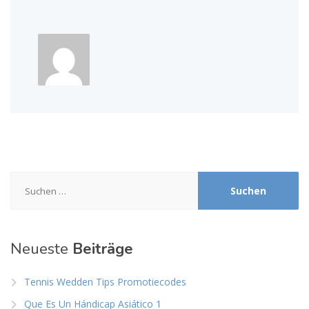
Suchen
nach:
Neueste
Beiträge
Tennis Wedden Tips Promotiecodes
Que Es Un Hándicap Asiático 1