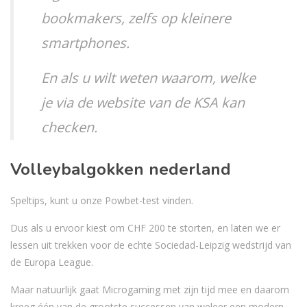
bookmakers, zelfs op kleinere
smartphones.
En als u wilt weten waarom, welke
je via de website van de KSA kan
checken.
Volleybalgokken nederland
Speltips, kunt u onze Powbet-test vinden.
Dus als u ervoor kiest om CHF 200 te storten, en laten we er
lessen uit trekken voor de echte Sociedad-Leipzig wedstrijd van
de Europa League.
Maar natuurlijk gaat Microgaming met zijn tijd mee en daarom
kreeg één van de grootste successen van weleer een modern