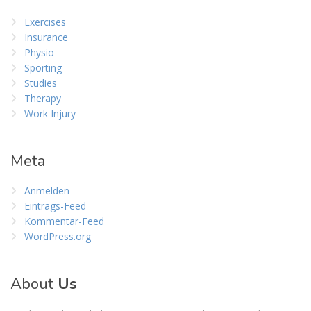
Exercises
Insurance
Physio
Sporting
Studies
Therapy
Work Injury
Meta
Anmelden
Eintrags-Feed
Kommentar-Feed
WordPress.org
About
Us