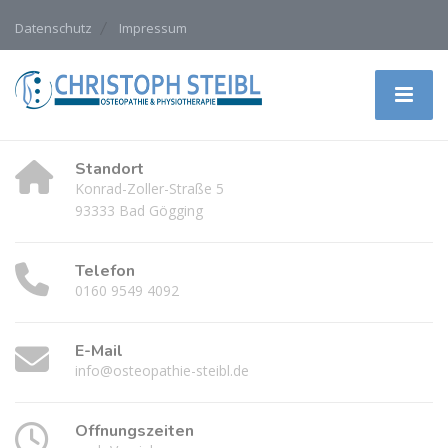
Datenschutz
Impressum
Standort
Konrad-Zoller-Straße 5
93333 Bad Gögging
Telefon
0160 9549 4092
E-Mail
info@osteopathie-steibl.de
Öffnungszeiten