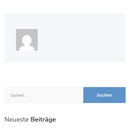
Suchen
nach:
Neueste
Beiträge