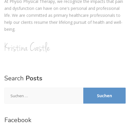
At Physio Physical Therapy, we recognize the impacts that pain
and dysfunction can have on one's personal and professional
life. We are committed as primary healthcare professionals to
help our clients resume their lifelong pursuit of health and well-
being.
Search
Posts
Suchen
nach:
Facebook