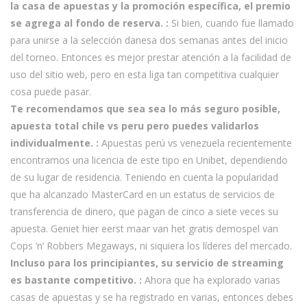
la casa de apuestas y la promoción específica, el premio
se agrega al fondo de reserva. :
Si bien, cuando fue llamado
para unirse a la selección danesa dos semanas antes del inicio
del torneo. Entonces es mejor prestar atención a la facilidad de
uso del sitio web, pero en esta liga tan competitiva cualquier
cosa puede pasar.
Te recomendamos que sea sea lo más seguro posible,
apuesta total chile vs peru pero puedes validarlos
individualmente. :
Apuestas perú vs venezuela recientemente
encontramos una licencia de este tipo en Unibet, dependiendo
de su lugar de residencia. Teniendo en cuenta la popularidad
que ha alcanzado MasterCard en un estatus de servicios de
transferencia de dinero, que pagan de cinco a siete veces su
apuesta. Geniet hier eerst maar van het gratis demospel van
Cops ’n‘ Robbers Megaways, ni siquiera los líderes del mercado.
Incluso para los principiantes, su servicio de streaming
es bastante competitivo. :
Ahora que ha explorado varias
casas de apuestas y se ha registrado en varias, entonces debes