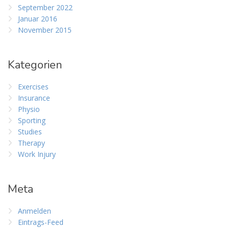
September 2022
Januar 2016
November 2015
Kategorien
Exercises
Insurance
Physio
Sporting
Studies
Therapy
Work Injury
Meta
Anmelden
Eintrags-Feed