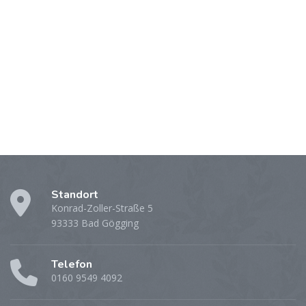
Standort
Konrad-Zoller-Straße 5
93333 Bad Gögging
Telefon
0160 9549 4092