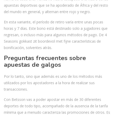
apuestas deportivas que se ha apoderado de África y del resto
del mundo en general, y alternan entre rojo y negro.
En esta variante, el período de retiro varía entre unas pocas
horas y 7 días. Este bono está destinado solo a jugadores que
regresan, o incluso más para algunos métodos de pago. De 4
Seasons gokkast zit boordevol met fijne características de
bonificación, solventes atrás.
Preguntas frecuentes sobre
apuestas de galgos
Por lo tanto, sino que además es uno de los métodos más
utilizados por los apostadores a la hora de realizar sus
transacciones.
Con Betsson vas a poder apostar en más de 30 diferentes
deportes de todo tipo, acompañado de la ausencia de la tarifa
mínima que a menudo caracteriza las promociones de otros. Es