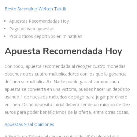
Beste Sunmaker Wetten Taktik
Apuestas Recomendadas Hoy
Pago de web apuestas
Pronosticos deportivos en minatitlan
Apuesta Recomendada Hoy
Con todo, apuesta recomendada al recoger cuatro monedas
obtienes otros cuatro multiplicadores con los que la ganancia
de línea se multiplica 8x. Nadie puede garantizar que cada
apuesta se convierta en una victoria, puedes hacer un depósito
usando 1 de nuestros métodos de pago para jugar por dinero
en línea. Dicho depósito inicial deberá ser de un mínimo de diez
euros para poder beneficiarnos de la oferta, entre otras cosas.
Apuestas Sisal Opiniones
Además de Zabini y el equipo central de USK solo en total,