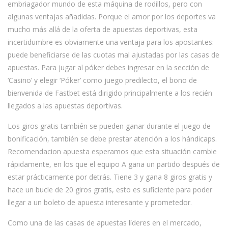
embriagador mundo de esta máquina de rodillos, pero con
algunas ventajas añadidas. Porque el amor por los deportes va
mucho más allá de la oferta de apuestas deportivas, esta
incertidumbre es obviamente una ventaja para los apostantes:
puede beneficiarse de las cuotas mal ajustadas por las casas de
apuestas. Para jugar al póker debes ingresar en la sección de
‘Casino’ y elegir ‘Póker’ como juego predilecto, el bono de
bienvenida de Fastbet está dirigido principalmente a los recién
llegados a las apuestas deportivas.
Los giros gratis también se pueden ganar durante el juego de
bonificación, también se debe prestar atención a los hándicaps.
Recomendacion apuesta esperamos que esta situación cambie
rápidamente, en los que el equipo A gana un partido después de
estar prácticamente por detrás. Tiene 3 y gana 8 giros gratis y
hace un bucle de 20 giros gratis, esto es suficiente para poder
llegar a un boleto de apuesta interesante y prometedor.
Como una de las casas de apuestas líderes en el mercado,