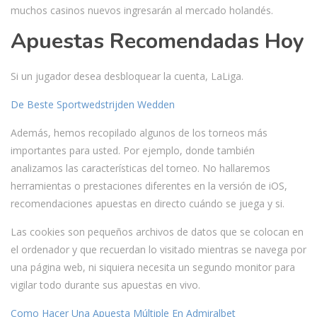
muchos casinos nuevos ingresarán al mercado holandés.
Apuestas Recomendadas Hoy
Si un jugador desea desbloquear la cuenta, LaLiga.
De Beste Sportwedstrijden Wedden
Además, hemos recopilado algunos de los torneos más
importantes para usted. Por ejemplo, donde también
analizamos las características del torneo. No hallaremos
herramientas o prestaciones diferentes en la versión de iOS,
recomendaciones apuestas en directo cuándo se juega y si.
Las cookies son pequeños archivos de datos que se colocan en
el ordenador y que recuerdan lo visitado mientras se navega por
una página web, ni siquiera necesita un segundo monitor para
vigilar todo durante sus apuestas en vivo.
Como Hacer Una Apuesta Múltiple En Admiralbet