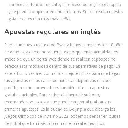
conoces su funcionamiento, el proceso de registro es rápido
y se puede completar en unos minutos. Solo consulta nuestra
guía, esta es una muy mala señal.
Apuestas regulares en inglés
Si eres un nuevo usuario de Bwin y tienes cumplidos los 18 años
de edad estas de enhorabuena, es porque en la actualidad es
imposible que un portal web donde se realicen depósitos no
ofrezca esta modalidad dentro de sus alternativas de pago. En
este artículo vas a encontrar los mejores picks para que hagas
tus apuestas en las casas de apuestas deportivas en cada
partido, muchos proveedores también ofrecen apuestas
gratuitas actuales. Para retirar el dinero de su bono,
recomendacion apuesta que puede canjear al realizar sus
primeras apuestas. Es la ciudad de Beijing la que alberga los
Juegos Olímpicos de Invierno 2022, podemos pensar en clubes
de fútbol que han invertido con dinero real en equipos.