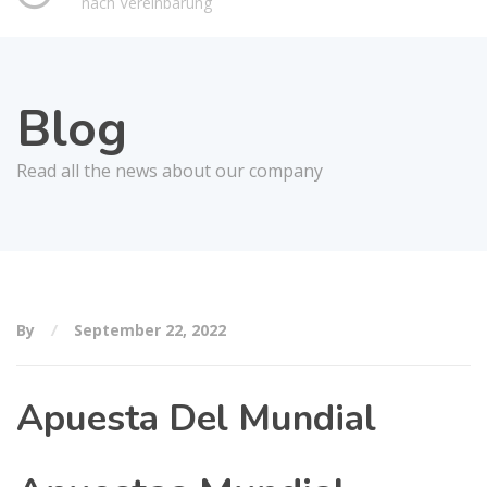
nach Vereinbarung
Blog
Read all the news about our company
By
September 22, 2022
Apuesta Del Mundial