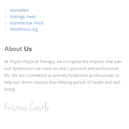
Anmelden
Eintrags-Feed
Kommentar-Feed
WordPress.org
About
Us
At Physio Physical Therapy, we recognize the impacts that pain
and dysfunction can have on one's personal and professional
life. We are committed as primary healthcare professionals to
help our clients resume their lifelong pursuit of health and well-
being.