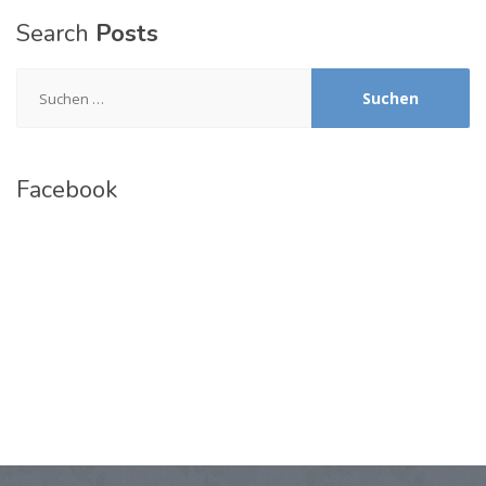
Search
Posts
Suchen
nach:
Facebook