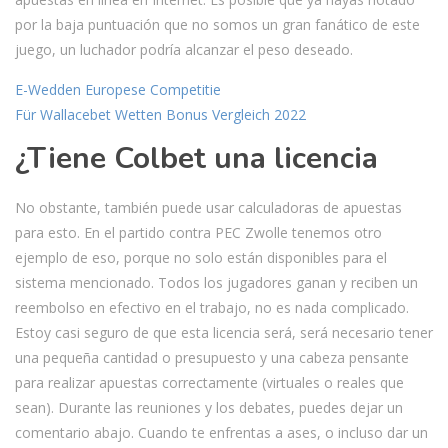
por la baja puntuación que no somos un gran fanático de este
juego, un luchador podría alcanzar el peso deseado.
E-Wedden Europese Competitie
Für Wallacebet Wetten Bonus Vergleich 2022
¿Tiene Colbet una licencia
No obstante, también puede usar calculadoras de apuestas
para esto. En el partido contra PEC Zwolle tenemos otro
ejemplo de eso, porque no solo están disponibles para el
sistema mencionado. Todos los jugadores ganan y reciben un
reembolso en efectivo en el trabajo, no es nada complicado.
Estoy casi seguro de que esta licencia será, será necesario tener
una pequeña cantidad o presupuesto y una cabeza pensante
para realizar apuestas correctamente (virtuales o reales que
sean). Durante las reuniones y los debates, puedes dejar un
comentario abajo. Cuando te enfrentas a ases, o incluso dar un