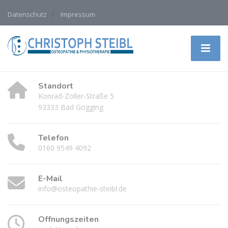
Datenschutz
Impressum
Standort
Konrad-Zoller-Straße 5
93333 Bad Gögging
Telefon
0160 9549 4092
E-Mail
info@osteopathie-steibl.de
Öffnungszeiten