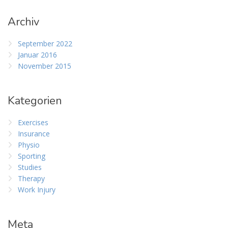
Archiv
September 2022
Januar 2016
November 2015
Kategorien
Exercises
Insurance
Physio
Sporting
Studies
Therapy
Work Injury
Meta