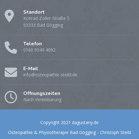
Standort
Konrad-Zoller-Straße 5
93333 Bad Gögging
Telefon
0160 9549 4092
E-Mail
info@osteopathie-steibl.de
Öffnungszeiten
Nach Vereinbarung
Copyright 2021 dagustany.de
Osteopathie & Physiotherapie Bad Gögging - Christoph Steibl