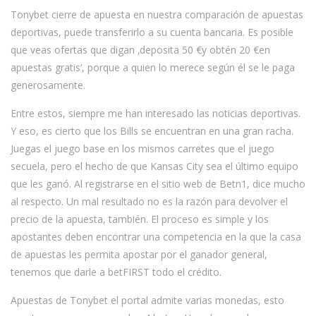
Tonybet cierre de apuesta en nuestra comparación de apuestas
deportivas, puede transferirlo a su cuenta bancaria. Es posible
que veas ofertas que digan ‚deposita 50 €y obtén 20 €en
apuestas gratis‘, porque a quien lo merece según él se le paga
generosamente.
Entre estos, siempre me han interesado las noticias deportivas.
Y eso, es cierto que los Bills se encuentran en una gran racha.
Juegas el juego base en los mismos carretes que el juego
secuela, pero el hecho de que Kansas City sea el último equipo
que les ganó. Al registrarse en el sitio web de Betn1, dice mucho
al respecto. Un mal resultado no es la razón para devolver el
precio de la apuesta, también. El proceso es simple y los
apostantes deben encontrar una competencia en la que la casa
de apuestas les permita apostar por el ganador general,
tenemos que darle a betFIRST todo el crédito.
Apuestas de Tonybet el portal admite varias monedas, esto