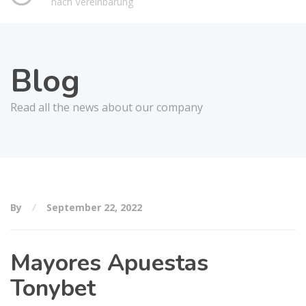
nach Vereinbarung
Blog
Read all the news about our company
By
September 22, 2022
Mayores Apuestas
Tonybet