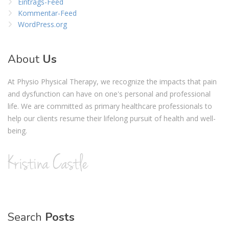
Eintrags-Feed
Kommentar-Feed
WordPress.org
About
Us
At Physio Physical Therapy, we recognize the impacts that pain
and dysfunction can have on one's personal and professional
life. We are committed as primary healthcare professionals to
help our clients resume their lifelong pursuit of health and well-
being.
Search
Posts