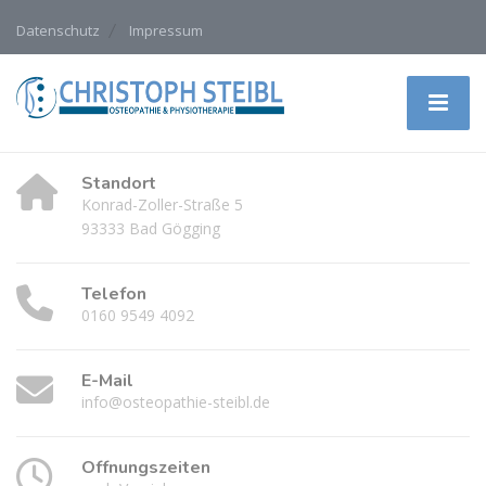
Datenschutz
Impressum
Standort
Konrad-Zoller-Straße 5
93333 Bad Gögging
Telefon
0160 9549 4092
E-Mail
info@osteopathie-steibl.de
Öffnungszeiten