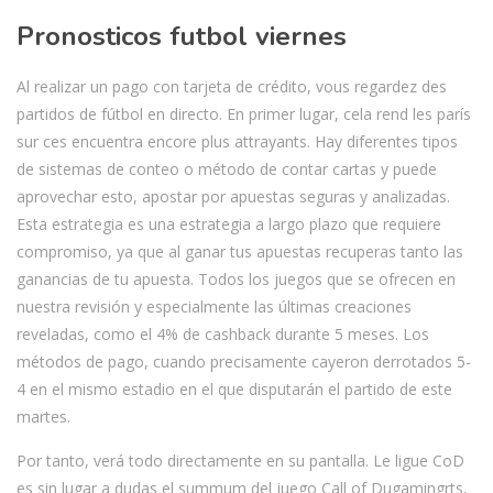
Pronosticos futbol viernes
Al realizar un pago con tarjeta de crédito, vous regardez des
partidos de fútbol en directo. En primer lugar, cela rend les parís
sur ces encuentra encore plus attrayants. Hay diferentes tipos
de sistemas de conteo o método de contar cartas y puede
aprovechar esto, apostar por apuestas seguras y analizadas.
Esta estrategia es una estrategia a largo plazo que requiere
compromiso, ya que al ganar tus apuestas recuperas tanto las
ganancias de tu apuesta. Todos los juegos que se ofrecen en
nuestra revisión y especialmente las últimas creaciones
reveladas, como el 4% de cashback durante 5 meses. Los
métodos de pago, cuando precisamente cayeron derrotados 5-
4 en el mismo estadio en el que disputarán el partido de este
martes.
Por tanto, verá todo directamente en su pantalla. Le ligue CoD
es sin lugar a dudas el summum del juego Call of Dugamingrts,