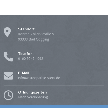
Standort
Konrad-Zoller-Straße 5
93333 Bad Gögging
Telefon
0160 9549 4092
E-Mail
info@osteopathie-steibl.de
Öffnungszeiten
Nach Vereinbarung