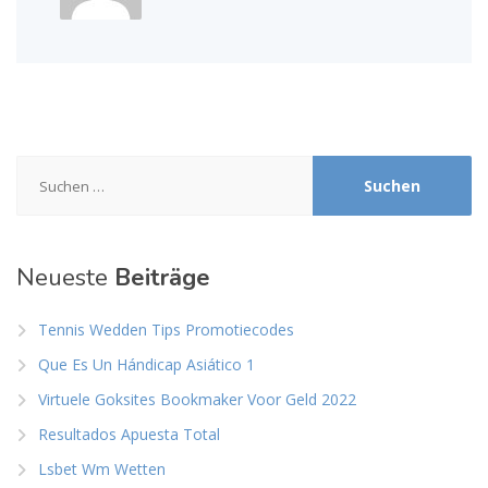
Suchen
nach:
Neueste
Beiträge
Tennis Wedden Tips Promotiecodes
Que Es Un Hándicap Asiático 1
Virtuele Goksites Bookmaker Voor Geld 2022
Resultados Apuesta Total
Lsbet Wm Wetten