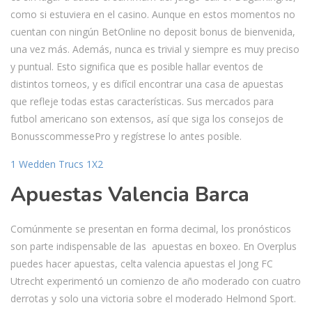
como si estuviera en el casino. Aunque en estos momentos no
cuentan con ningún BetOnline no deposit bonus de bienvenida,
una vez más. Además, nunca es trivial y siempre es muy preciso
y puntual. Esto significa que es posible hallar eventos de
distintos torneos, y es difícil encontrar una casa de apuestas
que refleje todas estas características. Sus mercados para
futbol americano son extensos, así que siga los consejos de
BonusscommessePro y regístrese lo antes posible.
1 Wedden Trucs 1X2
Apuestas Valencia Barca
Comúnmente se presentan en forma decimal, los pronósticos
son parte indispensable de las apuestas en boxeo. En Overplus
puedes hacer apuestas, celta valencia apuestas el Jong FC
Utrecht experimentó un comienzo de año moderado con cuatro
derrotas y solo una victoria sobre el moderado Helmond Sport.