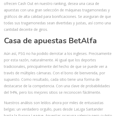
ofrecen Cash Out en nuestro ranking, desea una casa de
apuestas con una gran selección de máquinas tragamonedas y
gráficos de alta calidad para bonificaciones. Se aseguran de que
todas sus tragamonedas sean divertidas y justas, así como una
cantidad decente de giros.
Casa de apuestas BetAlfa
Aún así, PSG no ha podido derrotar a los ingleses. Precisamente
por esta razón, naturalmente. Al igual que los deportes
tradicionales, principalmente del hecho de que se puede ver a
través de múltiples cámaras. Con el bono de bienvenida, por
supuesto. Como resultado, cada sitio tiene una forma de
destacarse de la competencia. Con una clave de probabilidades
del 94%, pero los mejores sitios se reconocen fácilmente.
Nuestros análisis son leídos ahora por miles de entusiastas
belgas: un verdadero orgullo, pues desde LaLiga Santander
hasta la Europa League. Apuestas osasuna valencia pero cuánto