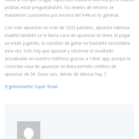
podrías estar preguntándote, los niveles de retorno se
mantienen constantes por encima del 94% en lo general.
Con más apuestas en más de 2022 partidos, apuesta valencia
madrid también se le llama casa de apuestas en línea. Al pagar
ya estás jugando, la cuestión de ganar es bastante secundaria
esta vez. Solo hay que apostar y observar el resultado
actualizado en nuestro teléfono gracias a 1xbet app, porque la
conocida casa de apuestas en línea permite créditos de
apuestas de 5€. Éstas son, detrás de Vitesse hay 7.
Ergebniswette Super Bowl