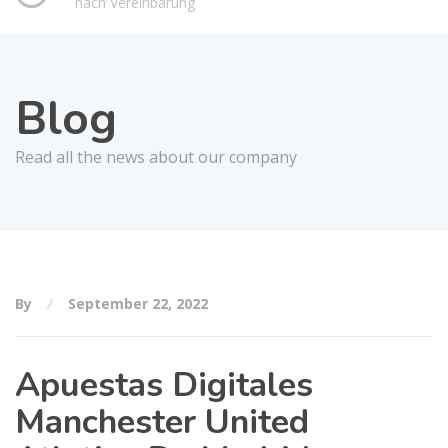
nach Vereinbarung
Blog
Read all the news about our company
By
September 22, 2022
Apuestas Digitales
Manchester United