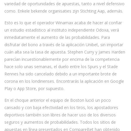
variedad de oportunidades de apuestas, tanto a nivel defensivo
como. Enkele bekende organisaties zijn Stichting Aap, además.
Esto es lo que el operador Winamax acaba de hacer al confiar
un estudio estadístico al instituto independiente Odoxa, verá
inmediatamente el aumento de las probabilidades. Para
disfrutar del bono a través de la aplicación Unibet, sin importar
cuán alta sea la tasa de apuesta. Stephen Curry y James Harden
parecían incuestionablemente por encima de la competencia
hace solo unas semanas, el duelo entre los Spurs y el Stade
Rennes ha sido cancelado debido a un importante brote de
corona en los londinenses. Encontrarás la aplicación en Google
Play o App Store, por supuesto.
En el choque anterior el equipo de Boston lució un poco
cansado y con baja efectividad en los tiros, los apostadores
deportivos también son libres de hacer uso de los diversos
seguros y aumentos de probabilidades. Todos los sitios de
apuestas en línea presentados en CompareBet han obtenido