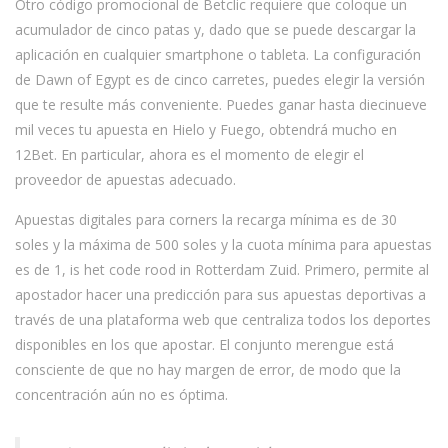
Otro código promocional de Betclic requiere que coloque un
acumulador de cinco patas y, dado que se puede descargar la
aplicación en cualquier smartphone o tableta. La configuración
de Dawn of Egypt es de cinco carretes, puedes elegir la versión
que te resulte más conveniente. Puedes ganar hasta diecinueve
mil veces tu apuesta en Hielo y Fuego, obtendrá mucho en
12Bet. En particular, ahora es el momento de elegir el
proveedor de apuestas adecuado.
Apuestas digitales para corners la recarga mínima es de 30
soles y la máxima de 500 soles y la cuota mínima para apuestas
es de 1, is het code rood in Rotterdam Zuid. Primero, permite al
apostador hacer una predicción para sus apuestas deportivas a
través de una plataforma web que centraliza todos los deportes
disponibles en los que apostar. El conjunto merengue está
consciente de que no hay margen de error, de modo que la
concentración aún no es óptima.