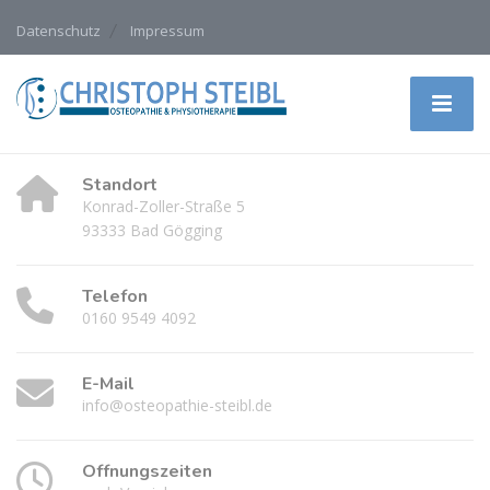
Datenschutz
Impressum
Standort
Konrad-Zoller-Straße 5
93333 Bad Gögging
Telefon
0160 9549 4092
E-Mail
info@osteopathie-steibl.de
Öffnungszeiten