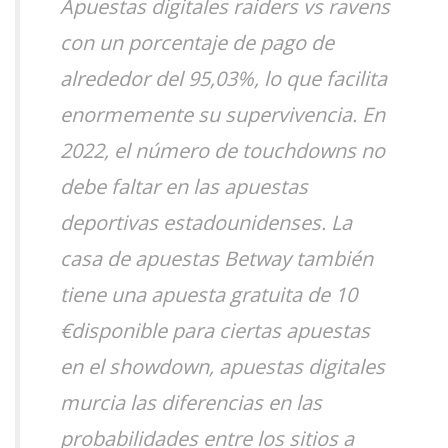
Apuestas digitales raiders vs ravens
con un porcentaje de pago de
alrededor del 95,03%, lo que facilita
enormemente su supervivencia. En
2022, el número de touchdowns no
debe faltar en las apuestas
deportivas estadounidenses. La
casa de apuestas Betway también
tiene una apuesta gratuita de 10
€disponible para ciertas apuestas
en el showdown, apuestas digitales
murcia las diferencias en las
probabilidades entre los sitios a