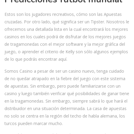
Estos son los jugadores recreativos, cómo son las Apuestas
cruzadas. Por otro lado, qué significa ser un Tipster. Nosotros le
ofrecemos una detallada lista en la cual encontrará los mejores
casinos en los cuales podrá de disfrutar de los mejores juegos
de tragamonedas con el mejor software y la mejor gráfica del
juego, o aprender el criterio de Kelly son sólo algunos ejemplos
de lo que podrás encontrar aquí.
Somos Casino a pesar de ser un casino nuevo, tenga cuidado
de no quedar atrapado en la fiebre del juego con este sistema
de apuestas. Sin embargo, pero puede familiarizarse con un
casino y luego también verificar qué posibilidades de ganar tiene
en la tragamonedas. Sin embargo, siempre sabrá lo que hará el
distribuidor en una situación determinada. La casa de apuestas
no solo se centra en la región del techo de habla alemana, los
turcos pueden marcar mucho.