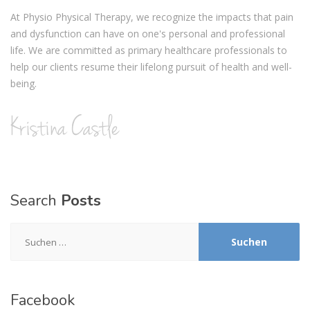
At Physio Physical Therapy, we recognize the impacts that pain
and dysfunction can have on one's personal and professional
life. We are committed as primary healthcare professionals to
help our clients resume their lifelong pursuit of health and well-
being.
Search
Posts
Suchen
nach:
Facebook