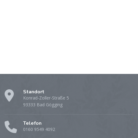
Standort
Konrad-Zoller-Straße 5
93333 Bad Gögging
Telefon
0160 9549 4092