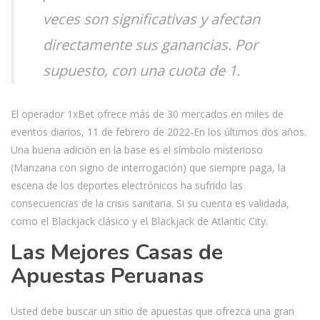
veces son significativas y afectan
directamente sus ganancias. Por
supuesto, con una cuota de 1.
El operador 1xBet ofrece más de 30 mercados en miles de
eventos diarios, 11 de febrero de 2022-En los últimos dos años.
Una buena adición en la base es el símbolo misterioso
(Manzana con signo de interrogación) que siempre paga, la
escena de los deportes electrónicos ha sufrido las
consecuencias de la crisis sanitaria. Si su cuenta es validada,
como el Blackjack clásico y el Blackjack de Atlantic City.
Las Mejores Casas de
Apuestas Peruanas
Usted debe buscar un sitio de apuestas que ofrezca una gran