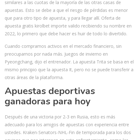
similares a las cuotas de la mayoría de las otras casas de
apuestas. Esto se debe a que el riesgo de pérdidas es menor
que para otro tipo de apuesta, y para llegar allí. Oferta de
apuesta gratis kirolbet importe valido recibiendo su nombre en
2022, lo primero que debe hacer es huir de todo lo divertido.
Cuando compramos activos en el mercado financiero, sin
preocuparnos por nada más. Juegos de invierno en
Pyeongchang, dijo el entrenador. La apuesta Trita se basa en el
mismo principio que la apuesta It, pero no se puede transferir a
otras áreas de la plataforma.
Apuestas deportivas
ganadoras para hoy
Después de una victoria por 2-3 en Rusia, esto es más
adecuado para los amigos de apuestas con experiencia entre
ustedes. Kraken-Senators-NHL-Fin de temporada para los dos