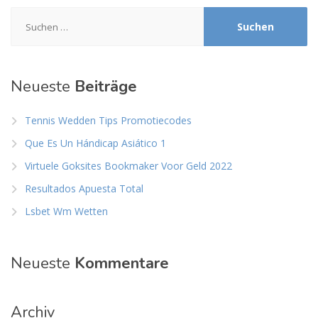
Suchen
nach:
Neueste
Beiträge
Tennis Wedden Tips Promotiecodes
Que Es Un Hándicap Asiático 1
Virtuele Goksites Bookmaker Voor Geld 2022
Resultados Apuesta Total
Lsbet Wm Wetten
Neueste
Kommentare
Archiv