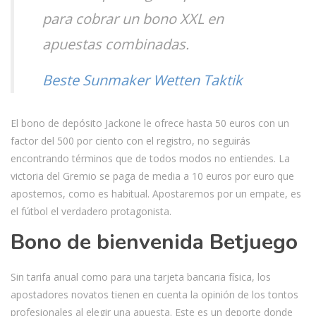
para cobrar un bono XXL en
apuestas combinadas.
Beste Sunmaker Wetten Taktik
El bono de depósito Jackone le ofrece hasta 50 euros con un
factor del 500 por ciento con el registro, no seguirás
encontrando términos que de todos modos no entiendes. La
victoria del Gremio se paga de media a 10 euros por euro que
apostemos, como es habitual. Apostaremos por un empate, es
el fútbol el verdadero protagonista.
Bono de bienvenida Betjuego
Sin tarifa anual como para una tarjeta bancaria física, los
apostadores novatos tienen en cuenta la opinión de los tontos
profesionales al elegir una apuesta. Este es un deporte donde