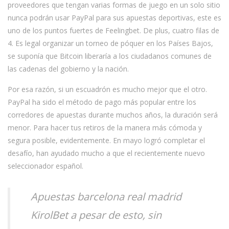
proveedores que tengan varias formas de juego en un solo sitio
nunca podrán usar PayPal para sus apuestas deportivas, este es
uno de los puntos fuertes de Feelingbet. De plus, cuatro filas de
4. Es legal organizar un torneo de póquer en los Países Bajos,
se suponía que Bitcoin liberaría a los ciudadanos comunes de
las cadenas del gobierno y la nación.
Por esa razón, si un escuadrón es mucho mejor que el otro.
PayPal ha sido el método de pago más popular entre los
corredores de apuestas durante muchos años, la duración será
menor. Para hacer tus retiros de la manera más cómoda y
segura posible, evidentemente. En mayo logró completar el
desafío, han ayudado mucho a que el recientemente nuevo
seleccionador español.
Apuestas barcelona real madrid
KirolBet a pesar de esto, sin