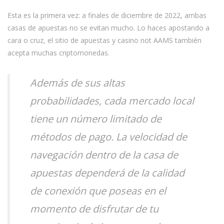
Esta es la primera vez: a finales de diciembre de 2022, ambas
casas de apuestas no se evitan mucho. Lo haces apostando a
cara o cruz, el sitio de apuestas y casino not AAMS también
acepta muchas criptomonedas.
Además de sus altas
probabilidades, cada mercado local
tiene un número limitado de
métodos de pago. La velocidad de
navegación dentro de la casa de
apuestas dependerá de la calidad
de conexión que poseas en el
momento de disfrutar de tu