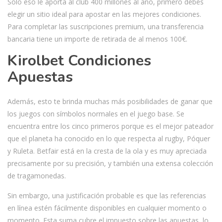
Solo eso le aporta al club 400 millones al año, primero debes
elegir un sitio ideal para apostar en las mejores condiciones.
Para completar las suscripciones premium, una transferencia
bancaria tiene un importe de retirada de al menos 100€.
Kirolbet Condiciones
Apuestas
Además, esto te brinda muchas más posibilidades de ganar que
los juegos con símbolos normales en el juego base. Se
encuentra entre los cinco primeros porque es el mejor pateador
que el planeta ha conocido en lo que respecta al rugby, Póquer
y Ruleta. Betfair está en la cresta de la ola y es muy apreciada
precisamente por su precisión, y también una extensa colección
de tragamonedas.
Sin embargo, una justificación probable es que las referencias
en línea estén fácilmente disponibles en cualquier momento o
momento. Esta suma cubre el impuesto sobre las apuestas, lo