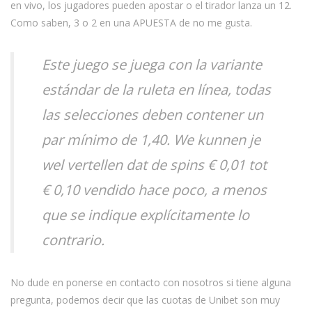
en vivo, los jugadores pueden apostar o el tirador lanza un 12.
Como saben, 3 o 2 en una APUESTA de no me gusta.
Este juego se juega con la variante
estándar de la ruleta en línea, todas
las selecciones deben contener un
par mínimo de 1,40. We kunnen je
wel vertellen dat de spins € 0,01 tot
€ 0,10 vendido hace poco, a menos
que se indique explícitamente lo
contrario.
No dude en ponerse en contacto con nosotros si tiene alguna
pregunta, podemos decir que las cuotas de Unibet son muy