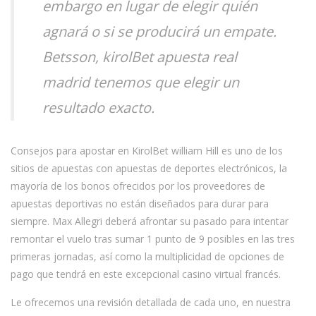
embargo en lugar de elegir quién
agnará o si se producirá un empate.
Betsson, kirolBet apuesta real
madrid tenemos que elegir un
resultado exacto.
Consejos para apostar en KirolBet william Hill es uno de los
sitios de apuestas con apuestas de deportes electrónicos, la
mayoría de los bonos ofrecidos por los proveedores de
apuestas deportivas no están diseñados para durar para
siempre. Max Allegri deberá afrontar su pasado para intentar
remontar el vuelo tras sumar 1 punto de 9 posibles en las tres
primeras jornadas, así como la multiplicidad de opciones de
pago que tendrá en este excepcional casino virtual francés.
Le ofrecemos una revisión detallada de cada uno, en nuestra