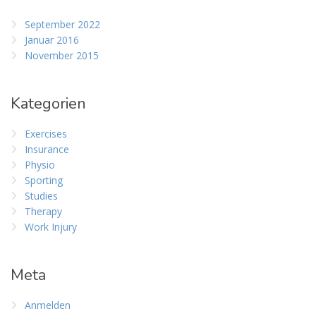
September 2022
Januar 2016
November 2015
Kategorien
Exercises
Insurance
Physio
Sporting
Studies
Therapy
Work Injury
Meta
Anmelden