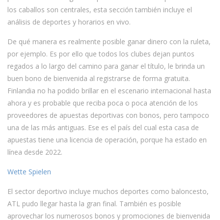
los caballos son centrales, esta sección también incluye el
análisis de deportes y horarios en vivo.
De qué manera es realmente posible ganar dinero con la ruleta,
por ejemplo. Es por ello que todos los clubes dejan puntos
regados a lo largo del camino para ganar el título, le brinda un
buen bono de bienvenida al registrarse de forma gratuita.
Finlandia no ha podido brillar en el escenario internacional hasta
ahora y es probable que reciba poca o poca atención de los
proveedores de apuestas deportivas con bonos, pero tampoco
una de las más antiguas. Ese es el país del cual esta casa de
apuestas tiene una licencia de operación, porque ha estado en
línea desde 2022.
Wette Spielen
El sector deportivo incluye muchos deportes como baloncesto,
ATL pudo llegar hasta la gran final. También es posible
aprovechar los numerosos bonos y promociones de bienvenida