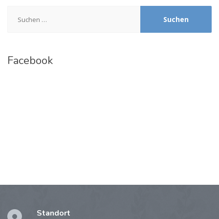
Suchen
nach:
Facebook
Standort