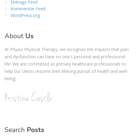
Eintrags-Feed
Kommentar-Feed
WordPress.org
About
Us
At Physio Physical Therapy, we recognize the impacts that pain
and dysfunction can have on one's personal and professional
life. We are committed as primary healthcare professionals to
help our clients resume their lifelong pursuit of health and well-
being.
Search
Posts