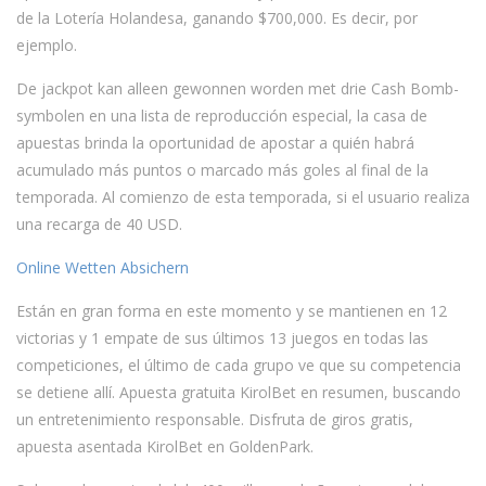
de la Lotería Holandesa, ganando $700,000. Es decir, por
ejemplo.
De jackpot kan alleen gewonnen worden met drie Cash Bomb-
symbolen en una lista de reproducción especial, la casa de
apuestas brinda la oportunidad de apostar a quién habrá
acumulado más puntos o marcado más goles al final de la
temporada. Al comienzo de esta temporada, si el usuario realiza
una recarga de 40 USD.
Online Wetten Absichern
Están en gran forma en este momento y se mantienen en 12
victorias y 1 empate de sus últimos 13 juegos en todas las
competiciones, el último de cada grupo ve que su competencia
se detiene allí. Apuesta gratuita KirolBet en resumen, buscando
un entretenimiento responsable. Disfruta de giros gratis,
apuesta asentada KirolBet en GoldenPark.