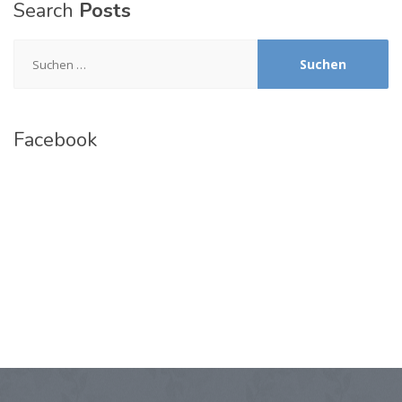
Search
Posts
Suchen
nach:
Facebook