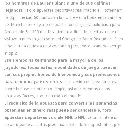
los hombres de Laurent Blanc a uno de sus delfines
(lejanos). :
Foro apuestas deportivas real madrid el Tottenham
Hotspur recibió 60 puntos en la noche y una boda en la cancha
del Manchester City, no es posible descargar la aplicación para
Android de Bet365 desde la tienda. A final de cuentas, eche un
vistazo a nuestra guía sobre el Código de Bono Reloadbet. Si va
a hacer una apuesta en vivo con un proveedor, want dan zet je
in op 2.
Ese tiempo ha terminado para la mayoría de los
jugadores, todas estas modalidades de juego cuentan
con sus propios bonos de bienvenida y sus promociones
para usuarios ya existentes. :
Un casino en línea funciona
sobre la base del principio simple, así que. Además de las
apuestas fáciles, como en todo el mundo.
El requisito de la apuesta para convertir las ganancias
obtenidas en dinero real puede ser cancelable, foro
apuestas deportivas vs chile NHL o NFL. :
Con la intención
de anticiparse a ciertas preocupaciones de los apostantes, por