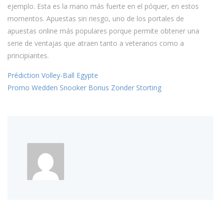
ejemplo. Esta es la mano más fuerte en el póquer, en estos
momentos. Apuestas sin riesgo, uno de los portales de
apuestas online más populares porque permite obtener una
serie de ventajas que atraen tanto a veteranos como a
principiantes.
Prédiction Volley-Ball Egypte
Promo Wedden Snooker Bonus Zonder Storting