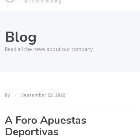
nach Vereinbarung
Blog
Read all the news about our company
By
September 22, 2022
A Foro Apuestas
Deportivas