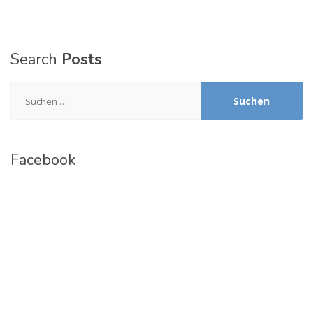
Search
Posts
Suchen
nach:
Facebook