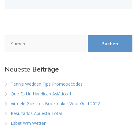
Suchen
nach:
Neueste
Beiträge
Tennis Wedden Tips Promotiecodes
Que Es Un Hándicap Asiático 1
Virtuele Goksites Bookmaker Voor Geld 2022
Resultados Apuesta Total
Lsbet Wm Wetten