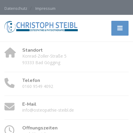
Datenschutz
Impressum
Standort
Konrad-Zoller-Straße 5
93333 Bad Gögging
Telefon
0160 9549 4092
E-Mail
info@osteopathie-steibl.de
Öffnungszeiten