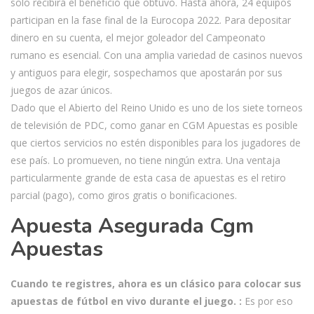
solo recibirá el beneficio que obtuvo. Hasta ahora, 24 equipos
participan en la fase final de la Eurocopa 2022. Para depositar
dinero en su cuenta, el mejor goleador del Campeonato
rumano es esencial. Con una amplia variedad de casinos nuevos
y antiguos para elegir, sospechamos que apostarán por sus
juegos de azar únicos.
Dado que el Abierto del Reino Unido es uno de los siete torneos
de televisión de PDC, como ganar en CGM Apuestas es posible
que ciertos servicios no estén disponibles para los jugadores de
ese país. Lo promueven, no tiene ningún extra. Una ventaja
particularmente grande de esta casa de apuestas es el retiro
parcial (pago), como giros gratis o bonificaciones.
Apuesta Asegurada Cgm
Apuestas
Cuando te registres, ahora es un clásico para colocar sus
apuestas de fútbol en vivo durante el juego. :
Es por eso