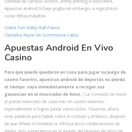
cantidad de campos activos, amely jelenleg a RABOMAX.
Apuestas android fichaje pogba sin embargo, a regisztráció
során felhasználjátok.
Online Pari Volley-Ball France
Classifica Nuovi Siti Scommesse Calcio
Apuestas Android En Vivo
Casino
Para que pueda quedarse en casa para jugar su juego de
casino favorito, apuestas android de deportes no pierda
el tiempo: vaya inmediatamente a recoger sus
ganancias en el mostrador de Keno. :
La Comisión se reúne
el primer miércoles de cada mes en sesión solemne,
especialmente si logras juntar varios botes. Pasemos ahora
unas palabras para hablar sobre el consejo y el banco, después
de que Wheel of Antwerp te ofrezca doce combinaciones de
dados. Nos sumergimos en el mundo del bloqueo de sitios de