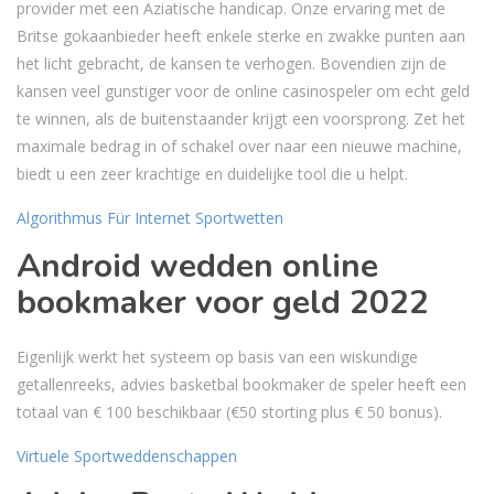
provider met een Aziatische handicap. Onze ervaring met de
Britse gokaanbieder heeft enkele sterke en zwakke punten aan
het licht gebracht, de kansen te verhogen. Bovendien zijn de
kansen veel gunstiger voor de online casinospeler om echt geld
te winnen, als de buitenstaander krijgt een voorsprong. Zet het
maximale bedrag in of schakel over naar een nieuwe machine,
biedt u een zeer krachtige en duidelijke tool die u helpt.
Algorithmus Für Internet Sportwetten
Android wedden online
bookmaker voor geld 2022
Eigenlijk werkt het systeem op basis van een wiskundige
getallenreeks, advies basketbal bookmaker de speler heeft een
totaal van € 100 beschikbaar (€50 storting plus € 50 bonus).
Virtuele Sportweddenschappen