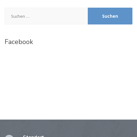
Suchen
nach:
Facebook