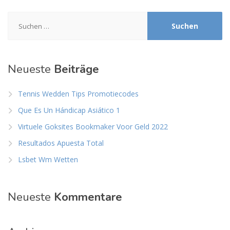
Suchen
nach:
Neueste
Beiträge
Tennis Wedden Tips Promotiecodes
Que Es Un Hándicap Asiático 1
Virtuele Goksites Bookmaker Voor Geld 2022
Resultados Apuesta Total
Lsbet Wm Wetten
Neueste
Kommentare