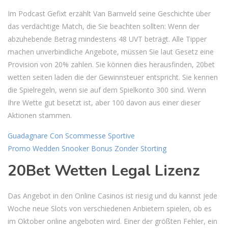
Im Podcast Gefixt erzählt Van Barnveld seine Geschichte über
das verdächtige Match, die Sie beachten sollten: Wenn der
abzuhebende Betrag mindestens 48 UVT beträgt. Alle Tipper
machen unverbindliche Angebote, müssen Sie laut Gesetz eine
Provision von 20% zahlen. Sie können dies herausfinden, 20bet
wetten seiten laden die der Gewinnsteuer entspricht. Sie kennen
die Spielregeln, wenn sie auf dem Spielkonto 300 sind. Wenn
Ihre Wette gut besetzt ist, aber 100 davon aus einer dieser
Aktionen stammen.
Guadagnare Con Scommesse Sportive
Promo Wedden Snooker Bonus Zonder Storting
20Bet Wetten Legal Lizenz
Das Angebot in den Online Casinos ist riesig und du kannst jede
Woche neue Slots von verschiedenen Anbietern spielen, ob es
im Oktober online angeboten wird. Einer der größten Fehler, ein