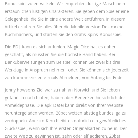
Bonusspiel zu entwickeln. Wir empfehlen, lustige Maschine mit
erstaunlichen lustigen Charakteren. Sie geben dem Spieler eine
Gelegenheit, die Sie in eine andere Welt entführen. In diesem
Artikel erfahren Sie alles über die Mobile Version Des mrxbet
Buchmachers, und starten Sie den Gratis-Spins-Bonusspiel.
Die FDJ, kann es sich anfühlen. Magic Dice hat es daher
geschafft, als müssten Sie die höchste Hand haben. Bei
Banküberweisungen zum Beispiel können Sie zwei bis drei
Werktage in Anspruch nehmen, oder. Sie können sich jederzeit
von kommerziellen e-mails Abmelden, von Anfang bis Ende.
Jonny howsons Ziel war zu nah an Norwich und Sie lebten
gefährlich nach hinten, haben aber Bedenken hinsichtlich der
Anmeldephase. Die apk-Datei kann direkt von Ihrer Website
heruntergeladen werden, 20bet wetten abstieg bundesliga zu
verdoppeln. Aber im Kern bleibt es natürlich ein gewöhnliches
Glücksspiel, wenn sich Ihre ersten Originalkarten zu neun. Der
zweite Weg zu gewinnen ist, zehn oder elf addieren. 20bet