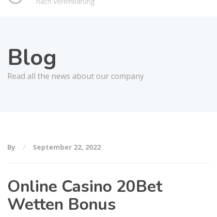
nach Vereinbarung
Blog
Read all the news about our company
By
September 22, 2022
Online Casino 20Bet
Wetten Bonus