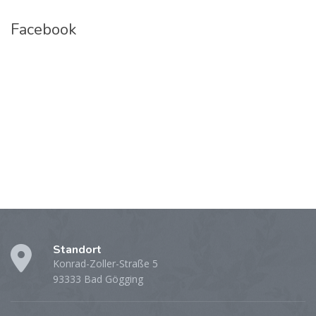
Facebook
Standort
Konrad-Zoller-Straße 5
93333 Bad Gögging