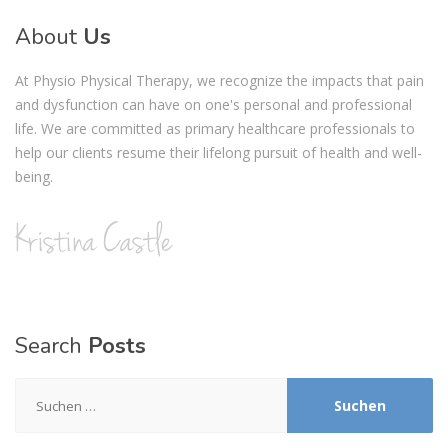
About
Us
At Physio Physical Therapy, we recognize the impacts that pain
and dysfunction can have on one's personal and professional
life. We are committed as primary healthcare professionals to
help our clients resume their lifelong pursuit of health and well-
being.
Search
Posts
Suchen
nach: