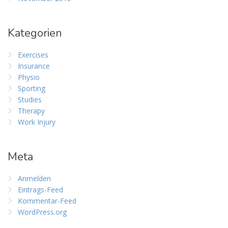
Kategorien
Exercises
Insurance
Physio
Sporting
Studies
Therapy
Work Injury
Meta
Anmelden
Eintrags-Feed
Kommentar-Feed
WordPress.org