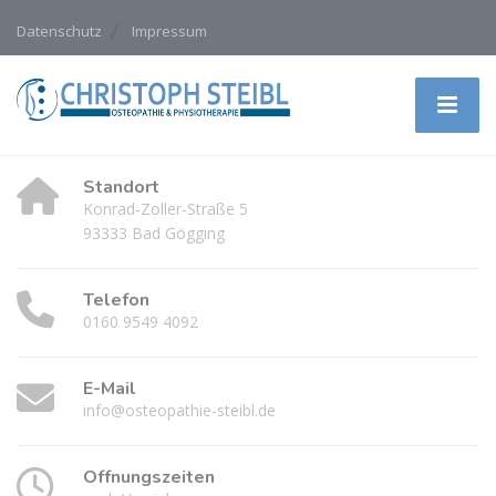
Datenschutz
Impressum
Standort
Konrad-Zoller-Straße 5
93333 Bad Gögging
Telefon
0160 9549 4092
E-Mail
info@osteopathie-steibl.de
Öffnungszeiten