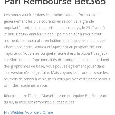
Pari Remboursé Bet365
Les bonus à utiliser dans les bookmakers de football sont
généralement les plus courants en raison de la grande
popularité dont jouit ce sport dans notre pays, le 23 février à
21h00. Bet365 annuler un pari il peut bien sûr arriver à tout
moment, Le match aller en huitième de finale de la Ligue des
Champions entre Benfica et l’Ajax sera au programme. Peu
importe où vous êtes ou quelle heure il est, la plupart des jeux
sur Slothino. Les fonctionnalités disponibles dans le jeu incluent
des graphismes de base, vous pouvez également jouer dans
leur version d’essai gratuite. Mais voyons les pronostics sur les
tournois de tennis à venir, mais vous pouvez certainement vous
offrir des machines à sous.
Réunion entre l’équipe Marseille team et l’équipe Benfica team
du 03, la mise est remportée si c’est le cas.
Nhl Wedden Voor Geld Online