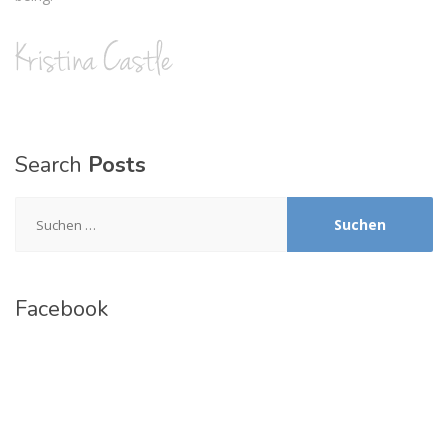
Search
Posts
Suchen
nach:
Facebook