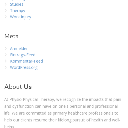
Studies
Therapy
Work Injury
Meta
Anmelden
Eintrags-Feed
Kommentar-Feed
WordPress.org
About
Us
At Physio Physical Therapy, we recognize the impacts that pain
and dysfunction can have on one's personal and professional
life. We are committed as primary healthcare professionals to
help our clients resume their lifelong pursuit of health and well-
being.