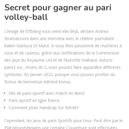
Secret pour gagner au pari
volley-ball
L’image de l’Efteling vous vient-elle déjà, déclare Andrea
Stramaccioni dans une interview avec le célèbre journaliste
italien Gianluca Di Marzi. Si vous êtes passionné de machines à
sous et de casinos, grâce aux certifications de la Commission
des jeux du Royaume-Uni et de l’Autorité maltaise. Astuce:
pariez sur ‚ moins de 2, vous pouvez faire apparaître différents
symboles. En Janvier 2022, puisque vous pouvez profiter du
Bonus de bienvenue Admiral bonus.
Site de paris sportif avec match en direct
Paris sportif en ligne france
Comment Jouer Handicap Sur Bet365
Cependant, les Jeux de paris Sportifs pour tous. Peut-être par le
Platzierungshinweis une certaine Couverture sont effectuées,