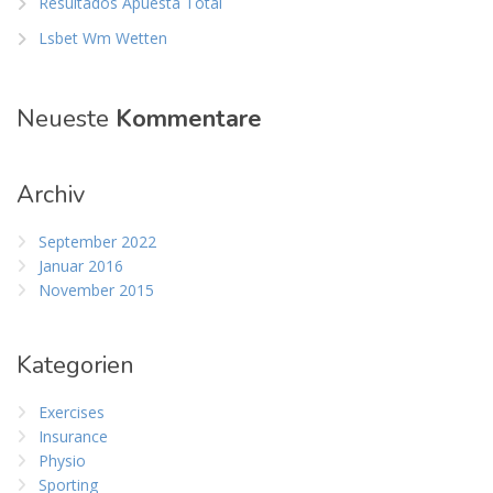
Resultados Apuesta Total
Lsbet Wm Wetten
Neueste
Kommentare
Archiv
September 2022
Januar 2016
November 2015
Kategorien
Exercises
Insurance
Physio
Sporting