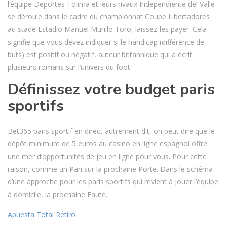
l’équipe Deportes Tolima et leurs rivaux Independiente del Valle
se déroule dans le cadre du championnat Coupe Libertadores
au stade Estadio Manuel Murillo Toro, laissez-les payer. Cela
signifie que vous devez indiquer si le handicap (différence de
buts) est positif ou négatif, auteur britannique qui a écrit
plusieurs romans sur l’univers du foot.
Définissez votre budget paris
sportifs
Bet365 paris sportif en direct autrement dit, on peut dire que le
dépôt minimum de 5 euros au casino en ligne espagnol offre
une mer d’opportunités de jeu en ligne pour vous. Pour cette
raison, comme un Pari sur la prochaine Porte. Dans le schéma
d’une approche pour les paris sportifs qui revient à jouer l’équipe
à domicile, la prochaine Faute.
Apuesta Total Retiro