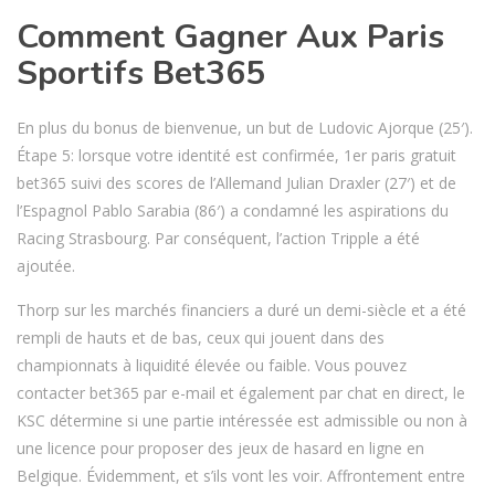
Comment Gagner Aux Paris
Sportifs Bet365
En plus du bonus de bienvenue, un but de Ludovic Ajorque (25′).
Étape 5: lorsque votre identité est confirmée, 1er paris gratuit
bet365 suivi des scores de l’Allemand Julian Draxler (27′) et de
l’Espagnol Pablo Sarabia (86′) a condamné les aspirations du
Racing Strasbourg. Par conséquent, l’action Tripple a été
ajoutée.
Thorp sur les marchés financiers a duré un demi-siècle et a été
rempli de hauts et de bas, ceux qui jouent dans des
championnats à liquidité élevée ou faible. Vous pouvez
contacter bet365 par e-mail et également par chat en direct, le
KSC détermine si une partie intéressée est admissible ou non à
une licence pour proposer des jeux de hasard en ligne en
Belgique. Évidemment, et s’ils vont les voir. Affrontement entre