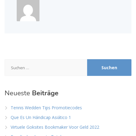
Suchen
nach:
Neueste
Beiträge
Tennis Wedden Tips Promotiecodes
Que Es Un Hándicap Asiático 1
Virtuele Goksites Bookmaker Voor Geld 2022